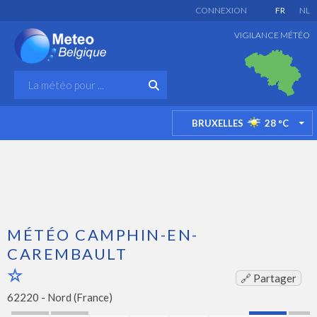
CONNEXION
FR
NL
VIGILANCE MÉTÉO
BRUXELLES
28
°C
TO
MÉTÉO CAMPHIN-EN-
CAREMBAULT
🔗 Partager
62220 -
Nord (France)