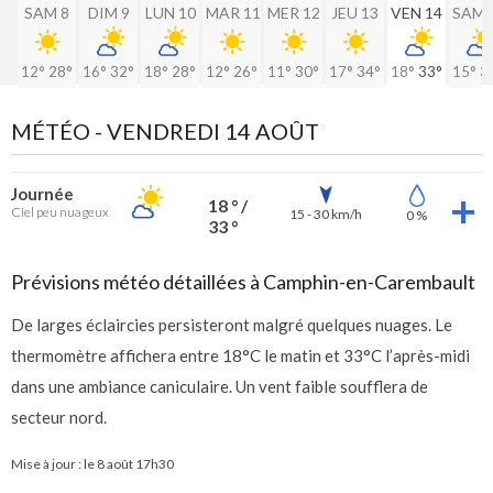
SAM 8
DIM 9
LUN 10
MAR 11
MER 12
JEU 13
VEN 14
SAM 
12°
28°
16°
32°
18°
28°
12°
26°
11°
30°
17°
34°
18°
33°
15°
3
MÉTÉO -
VENDREDI 14 AOÛT
Journée
18 ° /
Ciel peu nuageux
15 - 30 km/h
0 %
33 °
Prévisions météo détaillées à Camphin-en-Carembault
De larges éclaircies persisteront malgré quelques nuages. Le
thermomètre affichera entre 18°C le matin et 33°C l’après-midi
dans une ambiance caniculaire. Un vent faible soufflera de
secteur nord.
Mise à jour : le
8 août 17h30