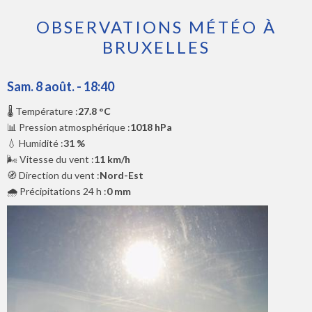
OBSERVATIONS MÉTÉO À
BRUXELLES
Sam. 8 août. - 18:40
🌡️ Température :
27.8 °C
📊 Pression atmosphérique :
1018 hPa
💧 Humidité :
31 %
🌬️ Vitesse du vent :
11 km/h
🧭 Direction du vent :
Nord-Est
🌧️ Précipitations 24 h :
0 mm