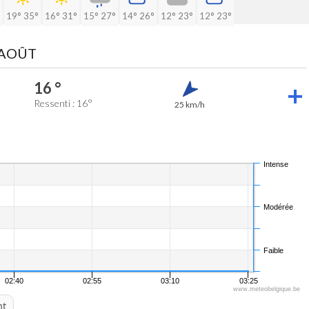
19°
35°
16°
31°
15°
27°
14°
26°
12°
23°
12°
23°
 AOÛT
16 °
Ressenti : 16°
25 km/h
Intense
Modérée
Faible
02:40
02:55
03:10
03:25
www.meteobelgique.be
nt