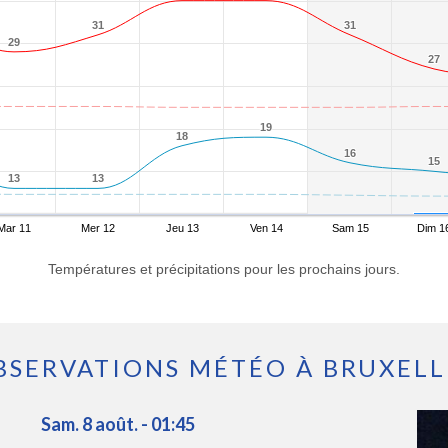
31
31
31
31
29
29
27
27
19
19
18
18
16
16
15
15
13
13
13
13
Mar 11
Mer 12
Jeu 13
Ven 14
Sam 15
Dim 1
Températures et précipitations pour les prochains jours.
BSERVATIONS MÉTÉO À BRUXELL
Sam. 8 août. - 01:45