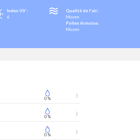
Index UV :
Qualité de l'air:
6
Moyen
Pollen Armoise:
Moyen
0 %
0 %
0 %