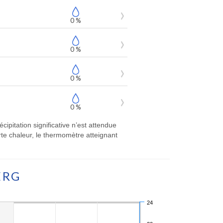
0 %
0 %
0 %
0 %
ipitation significative n’est attendue
te chaleur, le thermomètre atteignant
ERG
24