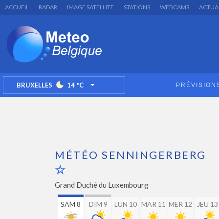
ACCUEIL
RADAR
IMAGE SATELLITE
STATIONS
WEBCAMS
ACTUA
BRUXELLES
14
°C
PRÉVISION
TOGGLE DROPDOWN
MÉTÉO SENNINGERBERG
Grand Duché du Luxembourg
SAM 8
DIM 9
LUN 10
MAR 11
MER 12
JEU 13