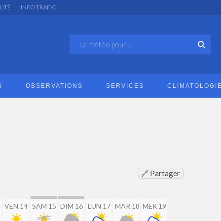
LITÉ
INFO TRAFIC
S
OBSERVATIONS
SERVICES
CLIMATOLOGI
🔗 Partager
VEN 14
SAM 15
DIM 16
LUN 17
MAR 18
MER 19