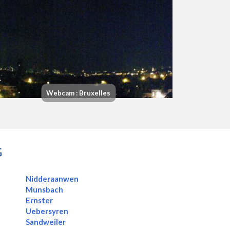
Webcam : Bruxelles
G
Nidderaanwen
Munsbach
Ernster
Uebersyren
Sandweiler