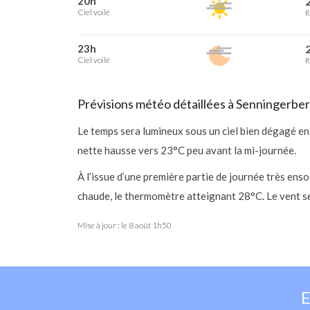
20h
2
Ciel voilé
R
23h
2
Ciel voilé
R
Prévisions météo détaillées à Senningerbe
Le temps sera lumineux sous un ciel bien dégagé en
nette hausse vers 23°C peu avant la mi-journée.
À l’issue d’une première partie de journée très ens
chaude, le thermomètre atteignant 28°C. Le vent se
Mise à jour : le
8 août 1h50