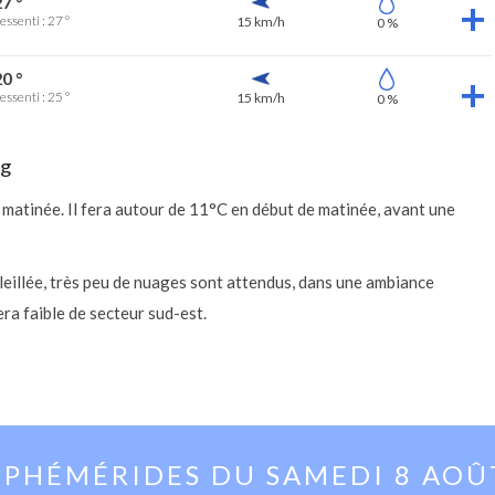
7 °
essenti : 27 °
15 km/h
0 %
0 °
essenti : 25 °
15 km/h
0 %
rg
 matinée. Il fera autour de 11°C en début de matinée, avant une
oleillée, très peu de nuages sont attendus, dans une ambiance
ra faible de secteur sud-est.
EPHÉMÉRIDES DU
SAMEDI 8 AOÛ