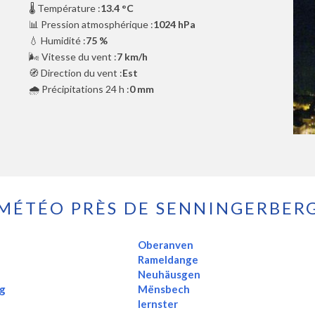
🌡️ Température :
13.4 °C
📊 Pression atmosphérique :
1024 hPa
💧 Humidité :
75 %
🌬️ Vitesse du vent :
7 km/h
🧭 Direction du vent :
Est
🌧️ Précipitations 24 h :
0 mm
MÉTÉO PRÈS DE SENNINGERBER
Oberanven
Rameldange
Neuhäusgen
g
Mënsbech
Iernster