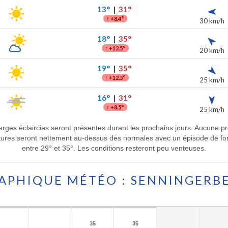
13°
|
31°
↑
+8.4°
30 km/h
18°
|
35°
↑
+12.5°
20 km/h
19°
|
35°
↑
+12.5°
25 km/h
16°
|
31°
↑
+8.5°
25 km/h
rges éclaircies seront présentes durant les prochains jours. Aucune préc
tures seront nettement au-dessus des normales avec un épisode de for
entre 29° et 35°. Les conditions resteront peu venteuses.
APHIQUE MÉTÉO : SENNINGERB
35
35
35
35