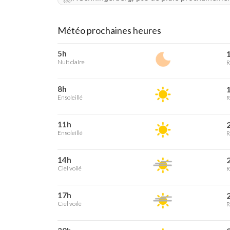
Météo prochaines heures
5h
1
Nuit claire
R
8h
1
Ensoleillé
R
11h
2
Ensoleillé
R
14h
2
Ciel voilé
R
17h
2
Ciel voilé
R