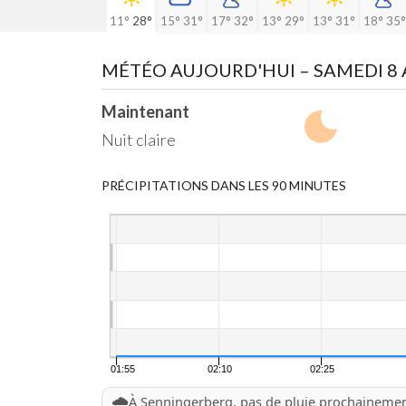
11°
28°
15°
31°
17°
32°
13°
29°
13°
31°
18°
35°
MÉTÉO AUJOURD'HUI
– SAMEDI 8
Maintenant
Nuit claire
PRÉCIPITATIONS DANS LES 90 MINUTES
01:55
02:10
02:25
🌧️
À Senningerberg, pas de pluie prochaineme