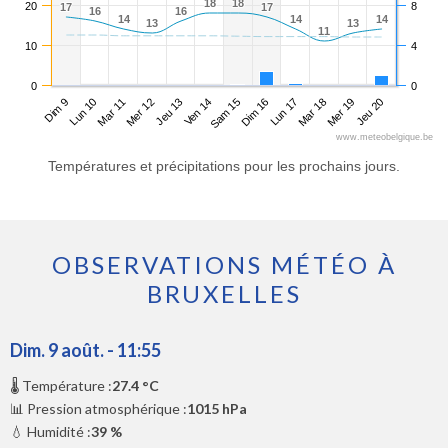
18
18
18
18
20
8
17
17
17
17
16
16
16
16
14
14
14
14
14
14
13
13
13
13
11
11
10
4
0
0
Dim 9
Mer 12
Sam 15
Mar 18
Mar 11
Ven 14
Lun 17
Jeu 20
Lun 10
Jeu 13
Dim 16
Mer 19
www.meteobelgique.be
Températures et précipitations pour les prochains jours.
OBSERVATIONS MÉTÉO À
BRUXELLES
Dim. 9 août. - 11:55
🌡️ Température :
27.4 °C
📊 Pression atmosphérique :
1015 hPa
💧 Humidité :
39 %