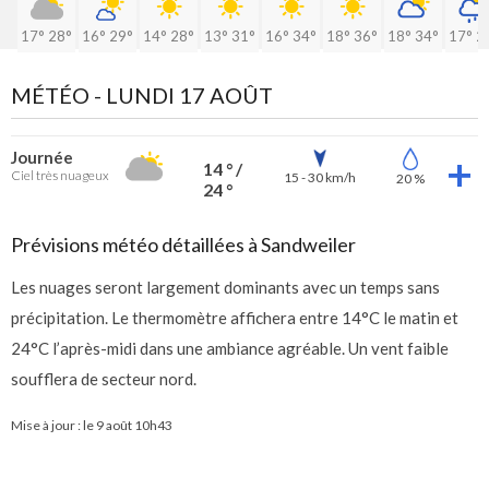
17°
28°
16°
29°
14°
28°
13°
31°
16°
34°
18°
36°
18°
34°
17°
2
MÉTÉO -
LUNDI 17 AOÛT
Journée
14 ° /
Ciel très nuageux
15 - 30 km/h
20 %
24 °
Prévisions météo détaillées à Sandweiler
Les nuages seront largement dominants avec un temps sans
précipitation. Le thermomètre affichera entre 14°C le matin et
24°C l’après-midi dans une ambiance agréable. Un vent faible
soufflera de secteur nord.
Mise à jour : le
9 août 10h43