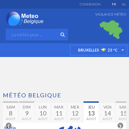
CONNEXION
FR
NL
VIGILANCE MÉTÉO
BRUXELLES
23
°C
TO
MÉTÉO BELGIQUE
SAM
DIM
LUN
MAR
MER
JEU
VEN
SAM
8
9
10
11
12
13
14
15
AOÛT
AOÛT
AOÛT
AOÛT
AOÛT
AOÛT
AOÛT
AOÛT
❮
❯
Matin