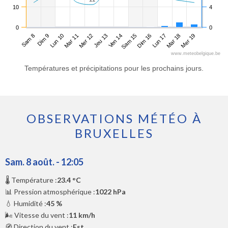
10
4
0
0
Sam 8
Mar 11
Ven 14
Lun 17
Lun 10
Jeu 13
Dim 16
Mer 19
Dim 9
Mer 12
Sam 15
Mar 18
www.meteobelgique.be
Températures et précipitations pour les prochains jours.
OBSERVATIONS MÉTÉO À
BRUXELLES
Sam. 8 août. - 12:05
🌡️ Température :
23.4 °C
📊 Pression atmosphérique :
1022 hPa
💧 Humidité :
45 %
🌬️ Vitesse du vent :
11 km/h
🧭 Direction du vent :
Est