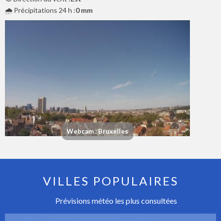
🌧️ Précipitations 24 h :
0 mm
Webcam : Bruxelles
VILLES POPULAIRES
Prévisions météo les plus consultées