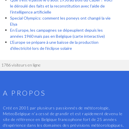
le déroulé des faits et la reconstitution avec l’aide de
l’intelligence artificielle
Special Olympics: comment les poneys ont changé la vie
Elya
En Europe, les campagnes se dépeuplent depuis les
années 1960 mais pas en Belgique (carte interactive)
L'Europe se prépare à une baisse de la production
d'électricité lors de l'éclipse solaire
1786 visiteurs en ligne
A PROPOS
Créé en 2001 par plusieurs passionnés de météorologie,
MeteoBelgique n'a cessé de grandir et est rapidement devenu le
site de référence en Belgique francophone fort de 25 années
d'expérience dans les domaines des prévisions météorologiques,