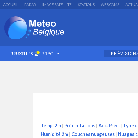
ACCUEIL
RADAR
IMAGE SATELLITE
STATIONS
WEBCAMS
ACTUA
BRUXELLES
21
°C
PRÉVISION
TOGGLE DROPDOWN
Temp. 2m
|
Précipitations
|
Acc. Préc.
|
Type d
Humidité 2m
|
Couches nuageuses
|
Nuages c