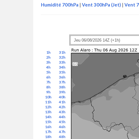
Humidité 700hPa
|
Vent 300hPa (Jet)
|
Vent 
1h
31h
2h
32h
3h
33h
4h
34h
5h
35h
6h
36h
7h
37h
8h
38h
9h
39h
10h
40h
11h
41h
12h
42h
13h
43h
14h
44h
15h
45h
16h
46h
17h
47h
18h
48h