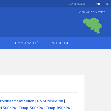
CONNEXION
FR
NL
VIGILANCE MÉTÉO
E
COMMUNAUTÉ
PREMIUM
roidissement éolien
|
Point rosée 2m
|
l 500hPa
|
Temp. 500hPa
|
Temp. 850hPa
|