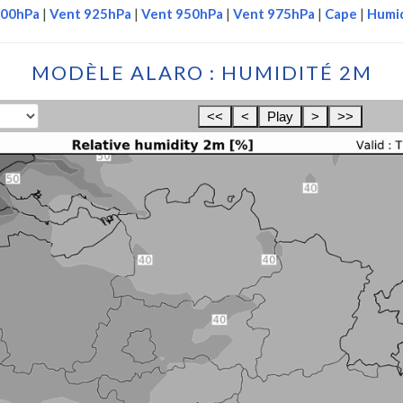
700hPa
|
Vent 925hPa
|
Vent 950hPa
|
Vent 975hPa
|
Cape
|
Humi
MODÈLE ALARO : HUMIDITÉ 2M
<<
<
Play
>
>>