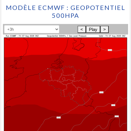
MODÈLE ECMWF : GEOPOTENTIEL
500HPA
<
Play
>