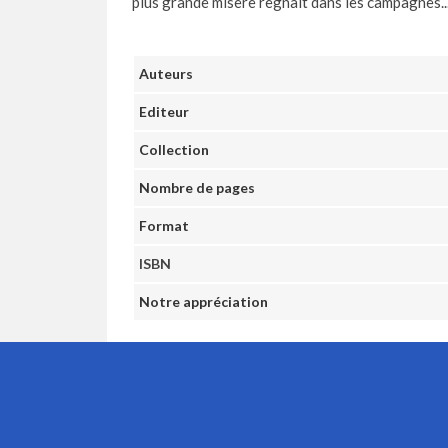
plus grande misère règnait dans les campagnes...
Auteurs
Editeur
Collection
Nombre de pages
Format
ISBN
Notre appréciation