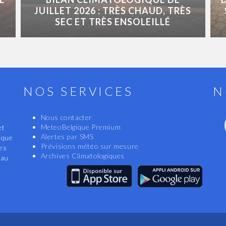
JUILLET 2026 : TRÈS CHAUD, TRÈS
SEC ET TRÈS ENSOLEILLÉ
NOS SERVICES
N
Nous contacter
MeteoBelgique Premium
et
Alertes par SMS
ique
Prévisions météo sur mesure
les
Archives Climatologiques
eau