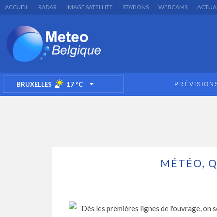
ACCUEIL
RADAR
IMAGE SATELLITE
STATIONS
WEBCAMS
ACTUA
BRUXELLES
17
°C
PRÉVISION
TOGGLE DROPDOWN
MÉTÉO, 
Dès les premières lignes de l'ouvrage, on 