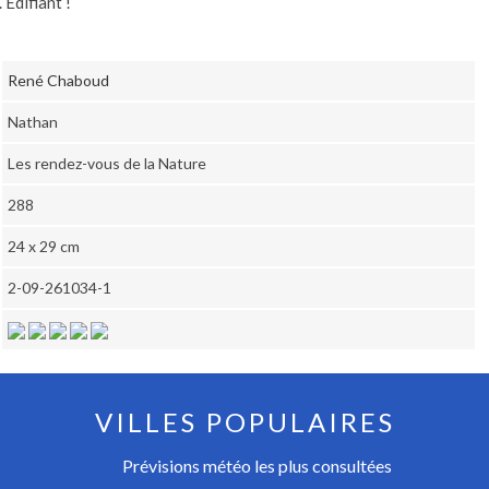
 Edifiant !
René Chaboud
Nathan
Les rendez-vous de la Nature
288
24 x 29 cm
2-09-261034-1
VILLES POPULAIRES
Prévisions météo les plus consultées