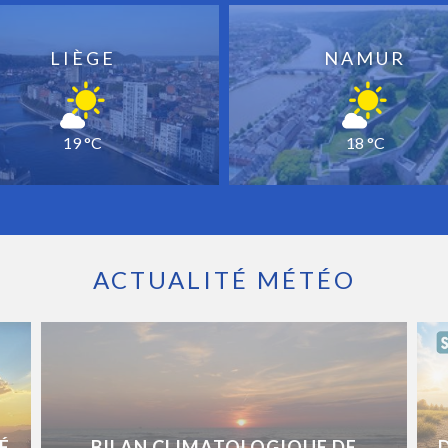
LIÈGE
NAMUR
19 °C
18 °C
ACTUALITÉ MÉTÉO
É
BILAN CLIMATOLOGIQUE DE