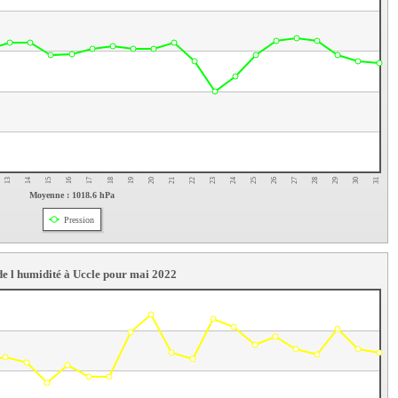
31
20
24
13
28
17
21
25
14
29
18
22
26
15
30
19
23
27
16
Moyenne : 1018.6 hPa
Pression
de l humidité à Uccle pour mai 2022