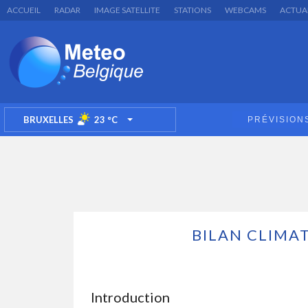
ACCUEIL
RADAR
IMAGE SATELLITE
STATIONS
WEBCAMS
ACTUA
BRUXELLES
23
°C
PRÉVISION
TOGGLE DROPDOWN
BILAN CLIMA
Introduction