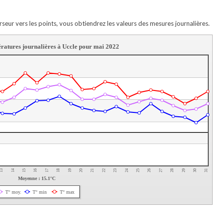
rseur vers les points, vous obtiendrez les valeurs des mesures journalières.
ratures journalières à Uccle pour mai 2022
21
26
31
13
18
23
28
15
20
25
30
17
22
27
14
19
24
29
16
Moyenne : 15.1°C
T° moy.
T° min
T° max