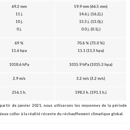
69.2 mm
59.9 mm
(66.5 mm
)
11 j.
14.6 j.
(16.2j.
)
10 j.
13.3 j.
(13.0j.
)
0 j.
0.0 j.
(0.1j.
)
69 %
70.6 %
(73.0 %
)
11.6 hpa
11.1 (11.3 hpa
)
1018.6
hPa
1015.9 hPa
(1015.3 hpa
)
2.9 m/s
3.2 m/s
(3.2 m/s
)
256.1 h.
198.3 h.
(191.1 h.
)
 partir de janvier 2021, nous utliserons les moyennes de la période
mieux coller à la réalité récente du réchauffement climatique global.