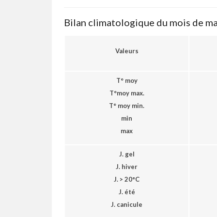
Bilan climatologique du mois de mai
Valeurs
T° moy
T°moy max.
T° moy min.
min
max
J. gel
J. hiver
J. > 20°C
J. été
J. canicule