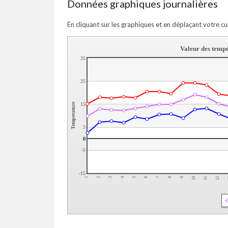
Données graphiques journalières
En cliquant sur les graphiques et en déplaçant votre cu
Valeur des tempé
35
25
15
Temperature
5
0
0
-5
-15
3
8
5
10
2
7
12
4
9
1
6
11