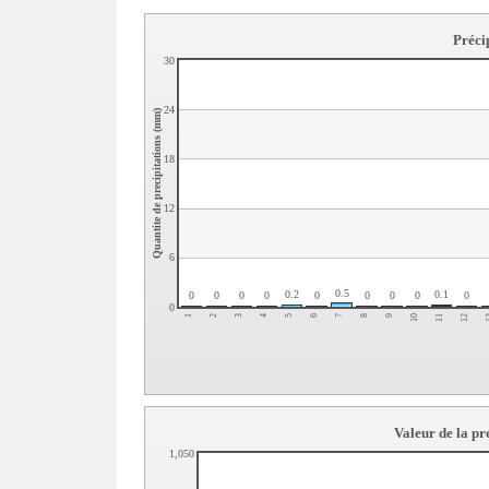
Préci
30
24
Quantite de precipitations (mm)
18
12
6
0.5
0.1
0.2
0
0
0
0
0
0
0
0
0
0
8
7
6
5
12
4
11
3
10
2
9
1
Valeur de la p
1,050