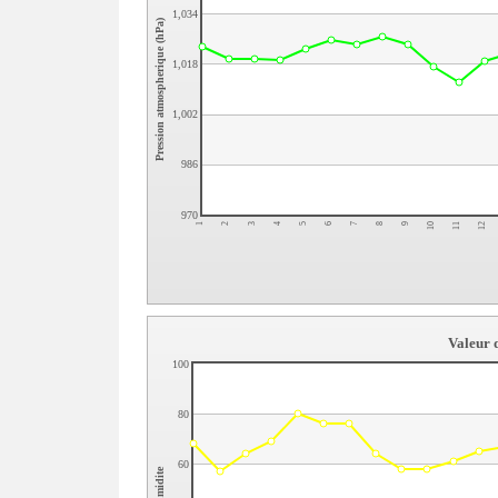
1,034
Pression atmospherique (hPa)
1,018
1,002
986
970
5
9
2
6
10
3
7
11
4
8
12
1
Valeur 
100
80
60
Humidite