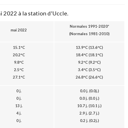
 2022 à la station d'Uccle.
Normales 1991-2020*
mai 2022
(Normales 1981-2010)
15.1°C
13.9°C (13.6°C
)
20.2°C
18.4°C
(18.1°C
)
9.8°C
9.2°C
(9.2°C
)
2.5°C
3.4°C
(3.5°C
)
27.1°C
26.8°C
(26.6°C
)
0 j.
0.0 j.
(0.0j.
)
0 j.
0.0 j. (0.0 j.
)
13 j.
10.7 j. (10.1 j.
)
4 j.
2.9 j. (2.7 j.
)
0 j.
0.2 j.
(0.2j.
)