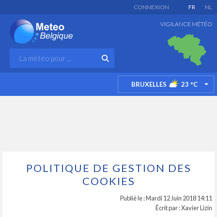
CONNEXION
FR
NL
VIGILANCE MÉTÉO
BRUXELLES
23
°C
TO
POLITIQUE DE GESTION DES
COOKIES
Publié le : Mardi 12 Juin 2018 14:11
Écrit par : Xavier Lizin