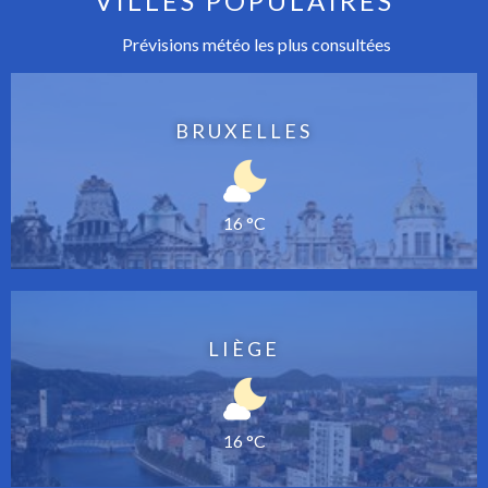
VILLES POPULAIRES
Prévisions météo les plus consultées
BRUXELLES
16 °C
LIÈGE
16 °C