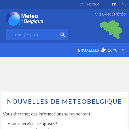
CONNEXION
FR
NL
VIGILANCE MÉTÉO
BRUXELLES
16
°C
TO
NOUVELLES DE METEOBELGIQUE
Vous cherchez des informations se rapportant :
aux services proposés?