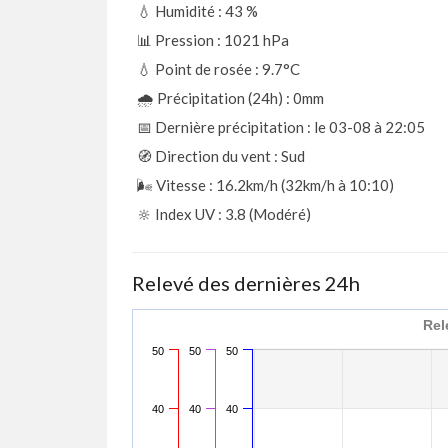
💧 Humidité : 43
%
📊 Pression : 1021
hPa
💧 Point de rosée : 9.7°C
🌧️ Précipitation (24h) : 0mm
📅 Dernière précipitation : le 03-08 à 22:05
🧭 Direction du vent : Sud
🌬️ Vitesse : 16.2km/h (32km/h à 10:10)
🔆 Index UV : 3.8 (Modéré)
Relevé des dernières 24h
Rel
50
50
50
40
40
40