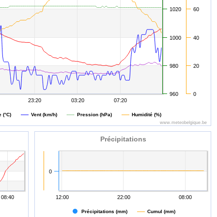
1020
60
1000
40
980
20
960
0
23:20
03:20
07:20
 (°C)
Vent (km/h)
Pression (hPa)
Humidité (%)
www.meteobelgique.be
Précipitations
0
08:40
12:00
22:00
08:00
Précipitations (mm)
Cumul (mm)