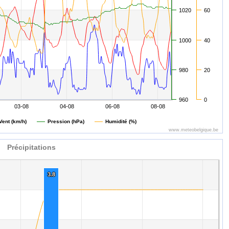
1020
60
1000
40
980
20
960
0
03-08
04-08
06-08
08-08
Vent (km/h)
Pression (hPa)
Humidité (%)
www.meteobelgique.be
Précipitations
3.8
3.8