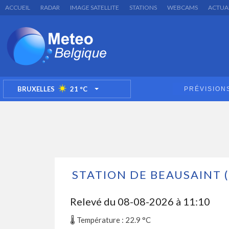
ACCUEIL
RADAR
IMAGE SATELLITE
STATIONS
WEBCAMS
ACTUA
BRUXELLES
21
°C
PRÉVISION
TOGGLE DROPDOWN
STATION DE BEAUSAINT 
Relevé du
08-08-2026 à 11:10
🌡️ Température : 22.9
°C