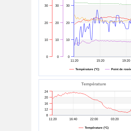
30
30
30
20
20
20
10
10
10
0
0
0
11:20
15:20
19:20
Température (°C)
Point de rosée
Température
24
20
16
12
8
11:20
16:40
22:00
03:20
Température (°C)