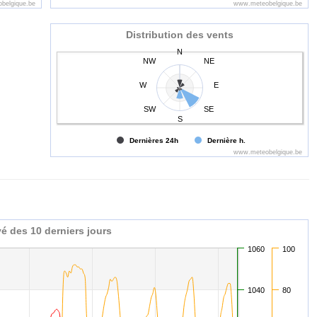
belgique.be
www.meteobelgique.be
Distribution des vents
N
NW
NE
W
E
SW
SE
S
Dernières 24h
Dernière h.
www.meteobelgique.be
é des 10 derniers jours
1060
100
1040
80