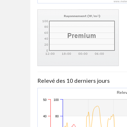
www.meteo
Relevé des 10 derniers jours
Relev
50
100
40
80