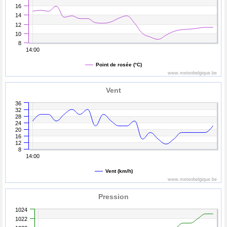
16
14
12
10
8
14:00
Point de rosée (°C)
www.meteobelgique.be
Vent
36
32
28
24
20
16
12
8
14:00
Vent (km/h)
www.meteobelgique.be
Pression
1024
1022