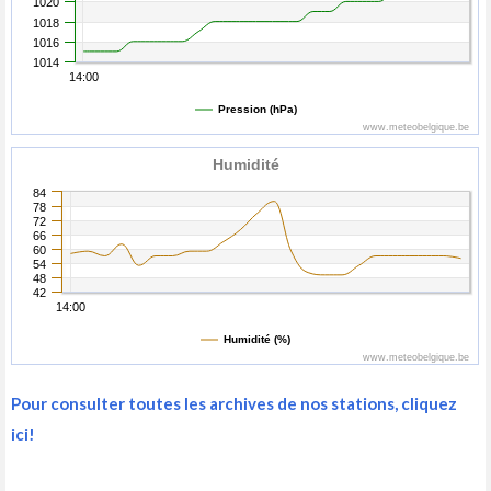
1020
1018
1016
1014
14:00
Pression (hPa)
www.meteobelgique.be
Humidité
84
78
72
66
60
54
48
42
14:00
Humidité (%)
www.meteobelgique.be
Pour consulter toutes les archives de nos stations, cliquez
ici!