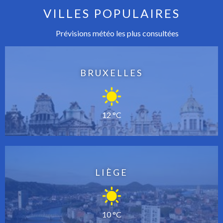
VILLES POPULAIRES
Prévisions météo les plus consultées
BRUXELLES
12 °C
LIÈGE
10 °C