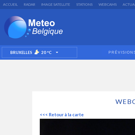
ACCUEIL
RADAR
IMAGE SATELLITE
STATIONS
WEBCAMS
ACTUA
BRUXELLES
20
°C
PRÉVISION
TOGGLE DROPDOWN
WEBC
<<< Retour à la carte