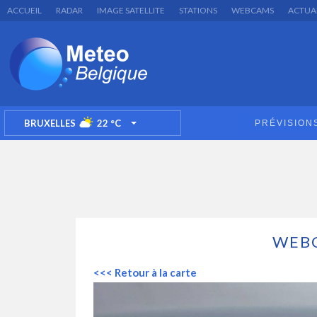
ACCUEIL
RADAR
IMAGE SATELLITE
STATIONS
WEBCAMS
ACTUA
BRUXELLES
22
°C
PRÉVISION
TOGGLE DROPDOWN
WEB
<<< Retour à la carte