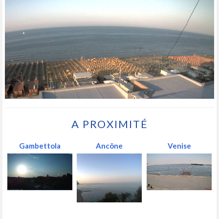
A PROXIMITÉ
Gambettola
Ancône
Venise