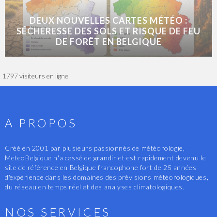
DEUX NOUVELLES CARTES MÉTÉO :
SÉCHERESSE DES SOLS ET RISQUE DE FEU
DE FORÊT EN BELGIQUE
1797 visiteurs en ligne
A PROPOS
Créé en 2001 par plusieurs passionnés de météorologie,
MeteoBelgique n'a cessé de grandir et est rapidement devenu le
site de référence en Belgique francophone fort de 25 années
d'expérience dans les domaines des prévisions météorologiques,
du réseau en temps réel et des analyses climatologiques.
NOS SERVICES