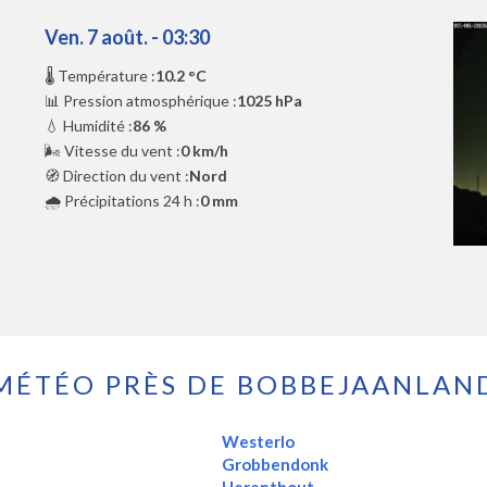
Ven. 7 août. - 03:30
🌡️ Température :
10.2 °C
📊 Pression atmosphérique :
1025 hPa
💧 Humidité :
86 %
🌬️ Vitesse du vent :
0 km/h
🧭 Direction du vent :
Nord
🌧️ Précipitations 24 h :
0 mm
MÉTÉO PRÈS DE BOBBEJAANLAN
Westerlo
Grobbendonk
Herenthout