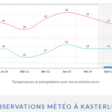
36
36
34
34
33
33
31
31
31
31
28
28
21
21
19
19
19
19
19
19
17
17
15
15
Lun 10
Mar 11
Mer 12
Jeu 13
Ven 14
Sam 1
Températures et précipitations pour les prochains jours.
BSERVATIONS MÉTÉO À KASTERL