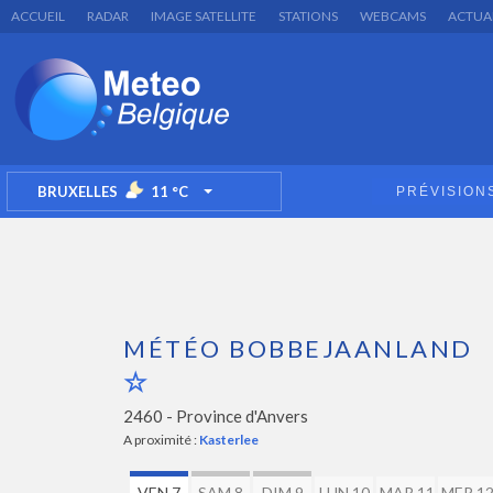
ACCUEIL
RADAR
IMAGE SATELLITE
STATIONS
WEBCAMS
ACTUA
BRUXELLES
11
°C
PRÉVISION
TOGGLE DROPDOWN
MÉTÉO BOBBEJAANLAND
2460 -
Province d'Anvers
A proximité :
Kasterlee
VEN 7
SAM 8
DIM 9
LUN 10
MAR 11
MER 1