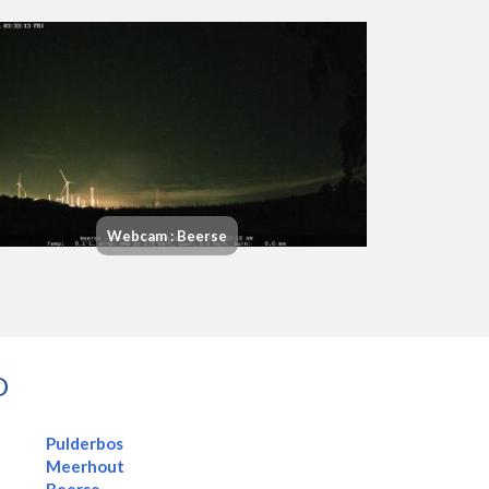
Webcam : Beerse
D
Pulderbos
Meerhout
Beerse