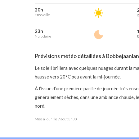
20h
2
Ensoleillé
R
23h
1
Nuit claire
R
Prévisions météo détaillées à Bobbejaanla
Le soleil brillera avec quelques nuages durant la m
hausse vers 20°C peu avant la mi-journée.
À l’issue d’une première partie de journée très enso
généralement sèches, dans une ambiance chaude, le
nord.
Mise à jour : le
7 août 3h30