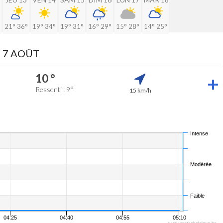
21°
36°
19°
34°
19°
31°
16°
29°
15°
28°
14°
25°
 7 AOÛT
10 °
Ressenti : 9°
15 km/h
Intense
Modérée
Faible
04:25
04:40
04:55
05:10