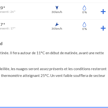
3 °
essenti : 24 °
30 km/h
0 %
7 °
essenti : 17 °
30 km/h
0 %
nd
atinée. Il fera autour de 11°C en début de matinée, avant une nette
leillée, les nuages seront assez présents et les conditions resteront
 thermomètre atteignant 25°C. Un vent faible soufflera de secteur