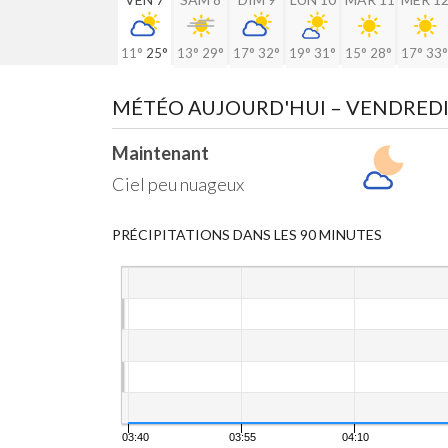
11°
25°
13°
29°
17°
32°
19°
31°
15°
28°
17°
33°
MÉTÉO AUJOURD'HUI
– VENDREDI
Maintenant
Ciel peu nuageux
PRÉCIPITATIONS DANS LES 90 MINUTES
03:40
03:55
04:10