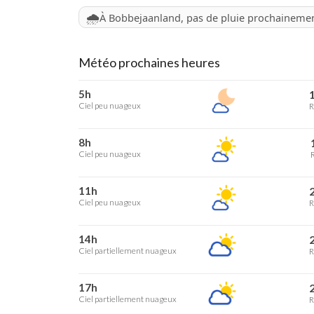
🌧️
À Bobbejaanland, pas de pluie prochaineme
Météo prochaines heures
5h
1
Ciel peu nuageux
R
8h
Ciel peu nuageux
R
11h
2
Ciel peu nuageux
R
14h
2
Ciel partiellement nuageux
R
17h
2
Ciel partiellement nuageux
R