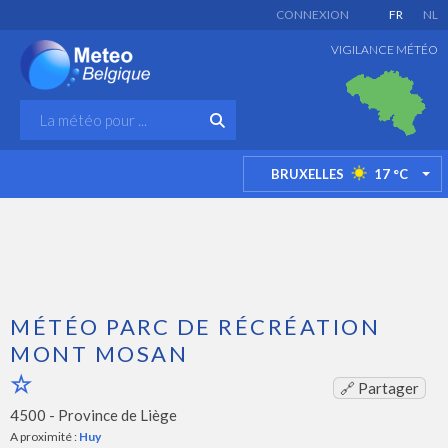
CONNEXION
FR
NL
VIGILANCE MÉTÉO
BRUXELLES
17
°C
TO
MÉTÉO PARC DE RÉCRÉATION
MONT MOSAN
🔗 Partager
4500 -
Province de Liège
A proximité :
Huy