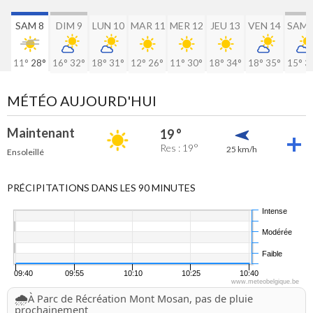
SAM 8
DIM 9
LUN 10
MAR 11
MER 12
JEU 13
VEN 14
SAM 
11°
28°
16°
32°
18°
31°
12°
26°
11°
30°
18°
34°
18°
35°
15°
3
MÉTÉO AUJOURD'HUI
Maintenant
19 °
Res : 19°
25 km/h
Ensoleillé
PRÉCIPITATIONS DANS LES 90 MINUTES
Intense
Modérée
Faible
09:40
09:55
10:10
10:25
10:40
www.meteobelgique.be
🌧️
À Parc de Récréation Mont Mosan, pas de pluie
prochainement