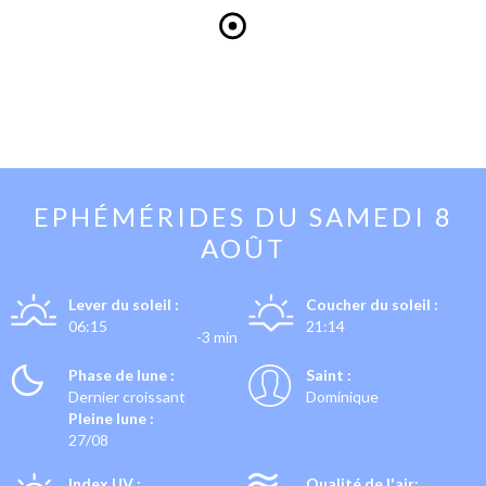
EPHÉMÉRIDES DU
SAMEDI 8
AOÛT
Lever du soleil :
Coucher du soleil :
06:15
21:14
-3 min
Phase de lune :
Saint :
Dernier croissant
Dominique
Pleine lune :
27/08
Index UV :
Qualité de l'air: