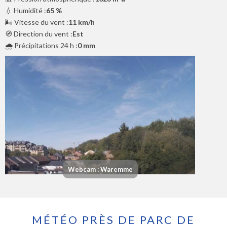
💧 Humidité :
65 %
🌬️ Vitesse du vent :
11 km/h
🧭 Direction du vent :
Est
🌧️ Précipitations 24 h :
0 mm
Webcam : Waremme
MÉTÉO PRÈS DE PARC DE