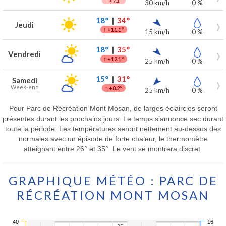
+7.1°
30 km/h
0 %
18°
|
34°
Jeudi
↑
+11.1°
15 km/h
0 %
18°
|
35°
Vendredi
↑
+12.1°
25 km/h
0 %
15°
|
31°
Samedi
Week-end
↑
+8.2°
25 km/h
0 %
Pour Parc de Récréation Mont Mosan, de larges éclaircies seront
présentes durant les prochains jours. Le temps s’annonce sec durant
toute la période. Les températures seront nettement au-dessus des
normales avec un épisode de forte chaleur, le thermomètre
atteignant entre 26° et 35°. Le vent se montrera discret.
GRAPHIQUE MÉTÉO : PARC DE
RÉCRÉATION MONT MOSAN
40
16