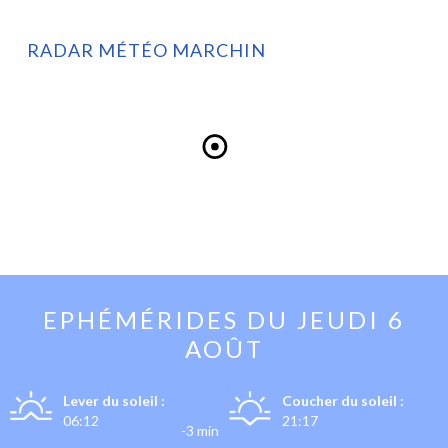
RADAR MÉTÉO MARCHIN
EPHÉMÉRIDES DU
JEUDI 6
AOÛT
Lever du soleil :
Coucher du soleil :
06:12
21:17
-3 min