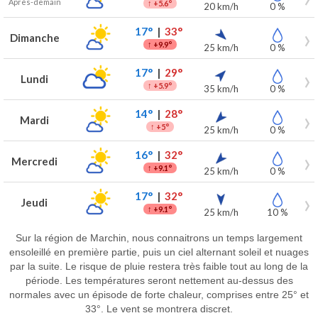
Après-demain
↑
+5.6°
20 km/h
0 %
17°
|
33°
Dimanche
↑
+9.9°
25 km/h
0 %
17°
|
29°
Lundi
↑
+5.9°
35 km/h
0 %
14°
|
28°
Mardi
↑
+5°
25 km/h
0 %
16°
|
32°
Mercredi
↑
+9.1°
25 km/h
0 %
17°
|
32°
Jeudi
↑
+9.1°
25 km/h
10 %
Sur la région de Marchin, nous connaitrons un temps largement
ensoleillé en première partie, puis un ciel alternant soleil et nuages
par la suite. Le risque de pluie restera très faible tout au long de la
période. Les températures seront nettement au-dessus des
normales avec un épisode de forte chaleur, comprises entre 25° et
33°. Le vent se montrera discret.