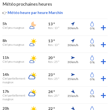
Météo prochaines heures
👉
Météo heure par heure Marchin
5h
13 °
Ciel peu nuageux
Res : 13 °
30 km/h
0 %
8h
13 °
Ciel peu nuageux
Res : 13 °
30 km/h
0 %
11h
20 °
Ciel peu nuageux
Res : 25 °
30 km/h
0 %
14h
23 °
Ciel partiellement
Res : 25 °
35 km/h
0 %
nuageux
17h
24 °
Ciel partiellement
Res : 25 °
35 km/h
0 %
nuageux
20h
22 °