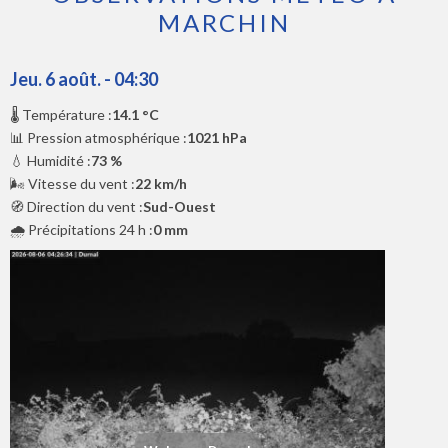
MARCHIN
Jeu. 6 août. - 04:30
🌡️ Température :
14.1 °C
📊 Pression atmosphérique :
1021 hPa
💧 Humidité :
73 %
🌬️ Vitesse du vent :
22 km/h
🧭 Direction du vent :
Sud-Ouest
🌧️ Précipitations 24 h :
0 mm