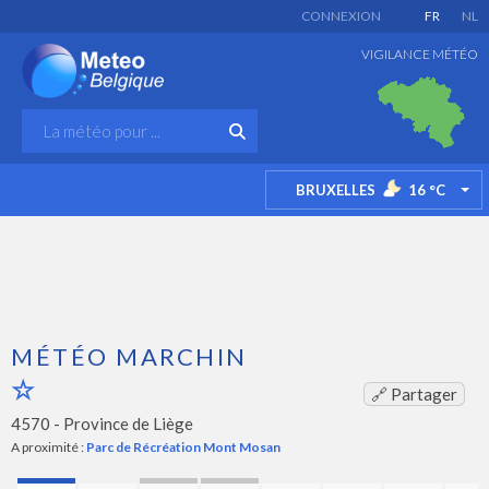
CONNEXION
FR
NL
VIGILANCE MÉTÉO
BRUXELLES
16
°C
TO
MÉTÉO MARCHIN
🔗 Partager
4570 -
Province de Liège
A proximité :
Parc de Récréation Mont Mosan