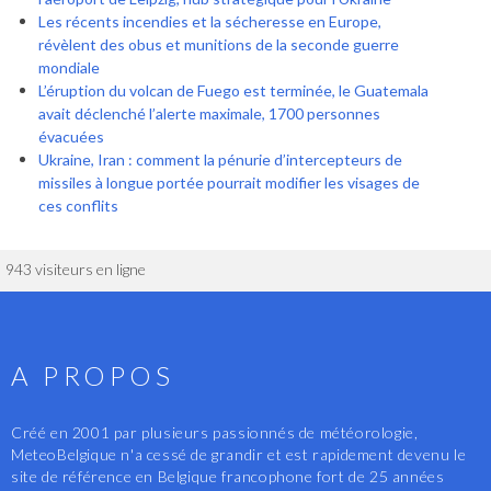
Les récents incendies et la sécheresse en Europe,
révèlent des obus et munitions de la seconde guerre
mondiale
L’éruption du volcan de Fuego est terminée, le Guatemala
avait déclenché l’alerte maximale, 1700 personnes
évacuées
Ukraine, Iran : comment la pénurie d’intercepteurs de
missiles à longue portée pourrait modifier les visages de
ces conflits
943 visiteurs en ligne
A PROPOS
Créé en 2001 par plusieurs passionnés de météorologie,
MeteoBelgique n'a cessé de grandir et est rapidement devenu le
site de référence en Belgique francophone fort de 25 années