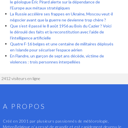
le géologue Éric Pirard alerte sur la dépendance de
l’Europe aux métaux stratégiques
La Russie accélère ses frappes en Ukraine, Moscou veut-il
négocier avant que la guerre ne devienne trop chère ?
Que s’est-il passé le 8 août 1956 au Bois du Cazier ? Voici
le déroulé des faits et la reconstitution avec l’aide de
l’intelligence artificielle
Quatre F-16 belges et une centaine de militaires déployés
en Islande pour sécuriser l’espace aérien
En Flandre, un garçon de sept ans décède, victime de
violences : trois personnes interpellées
2412 visiteurs en ligne
A PROPOS
Créé en 2001 par plusieurs passionnés de météorologie,
MeteoBelgique n'a cessé de grandir et est rapidement devenu le