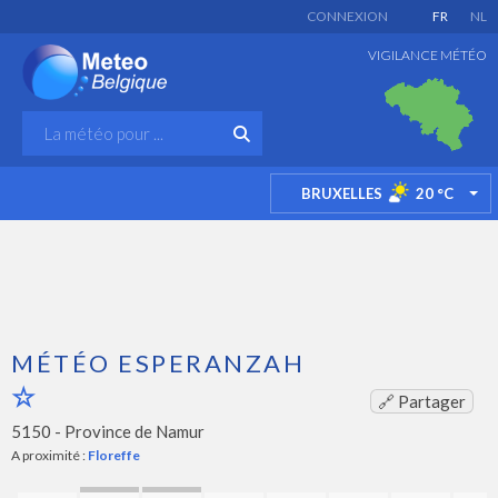
CONNEXION
FR
NL
VIGILANCE MÉTÉO
BRUXELLES
20
°C
TO
MÉTÉO ESPERANZAH
🔗 Partager
5150 -
Province de Namur
A proximité :
Floreffe