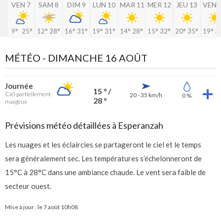
VEN 7
SAM 8
DIM 9
LUN 10
MAR 11
MER 12
JEU 13
VEN 
9°
25°
12°
28°
16°
31°
19°
31°
14°
28°
15°
32°
20°
35°
19°
3
MÉTÉO -
DIMANCHE 16 AOÛT
Journée
15 ° /
Ciel partiellement
20 - 35 km/h
0 %
28 °
nuageux
Prévisions météo détaillées à Esperanzah
Les nuages et les éclaircies se partageront le ciel et le temps
sera généralement sec. Les températures s’échelonneront de
15°C à 28°C dans une ambiance chaude. Le vent sera faible de
secteur ouest.
Mise à jour : le
7 août 10h08