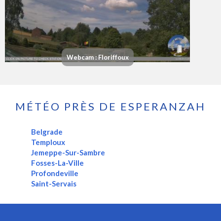
Webcam : Floriffoux
MÉTÉO PRÈS DE ESPERANZAH
Belgrade
Temploux
Jemeppe-Sur-Sambre
Fosses-La-Ville
Profondeville
Saint-Servais