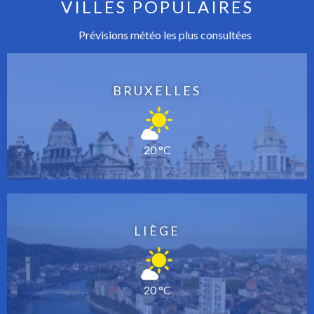
VILLES POPULAIRES
Prévisions météo les plus consultées
BRUXELLES
20 °C
LIÈGE
20 °C