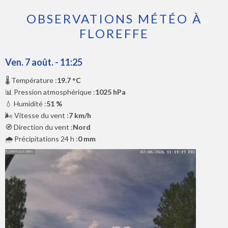
OBSERVATIONS MÉTÉO À
FLOREFFE
Ven. 7 août. - 11:25
🌡️ Température :
19.7 °C
📊 Pression atmosphérique :
1025 hPa
💧 Humidité :
51 %
🌬️ Vitesse du vent :
7 km/h
🧭 Direction du vent :
Nord
🌧️ Précipitations 24 h :
0 mm