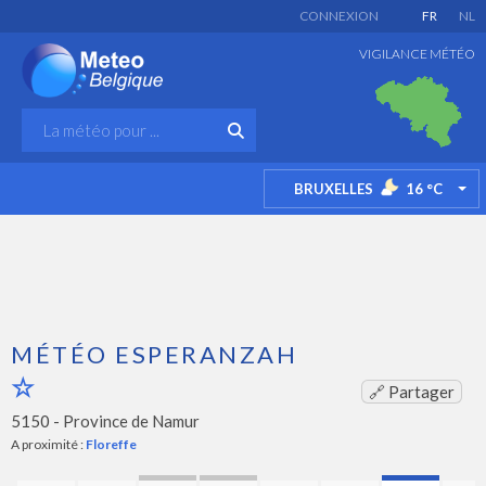
CONNEXION
FR
NL
VIGILANCE MÉTÉO
BRUXELLES
16
°C
TO
MÉTÉO ESPERANZAH
🔗 Partager
5150 -
Province de Namur
A proximité :
Floreffe