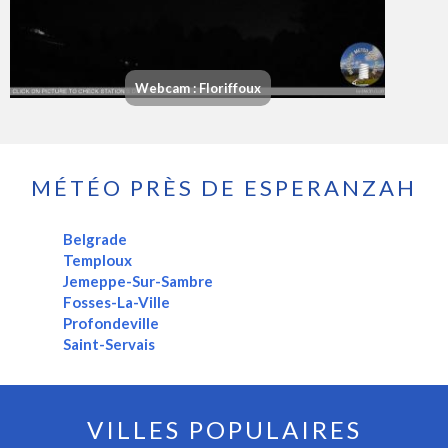
Webcam : Floriffoux
MÉTÉO PRÈS DE ESPERANZAH
Belgrade
Temploux
Jemeppe-Sur-Sambre
Fosses-La-Ville
Profondeville
Saint-Servais
VILLES POPULAIRES