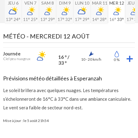
JEU 6
VEN 7
SAM 8
DIM 9
LUN 10
MAR 11
MER 12
JEU 
13°
24°
11°
25°
13°
29°
17°
32°
17°
29°
14°
28°
16°
33°
17°
3
MÉTÉO -
MERCREDI 12 AOÛT
Journée
16 ° /
Ciel peu nuageux
10 - 20 km/h
0 %
33 °
Prévisions météo détaillées à Esperanzah
Le soleil brillera avec quelques nuages. Les températures
s’échelonneront de 16°C à 33°C dans une ambiance caniculaire.
Le vent sera faible de secteur nord-est.
Mise à jour : le
5 août 21h54