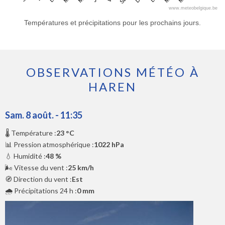
www.meteobelgique.be
Températures et précipitations pour les prochains jours.
OBSERVATIONS MÉTÉO À
HAREN
Sam. 8 août. - 11:35
🌡️ Température :
23 °C
📊 Pression atmosphérique :
1022 hPa
💧 Humidité :
48 %
🌬️ Vitesse du vent :
25 km/h
🧭 Direction du vent :
Est
🌧️ Précipitations 24 h :
0 mm