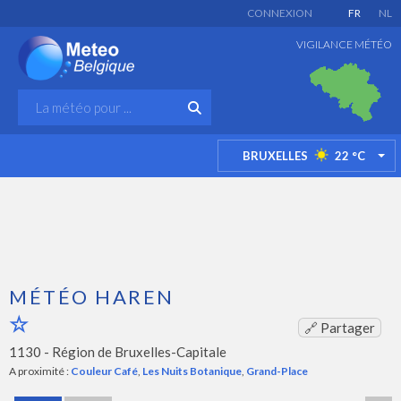
CONNEXION
FR
NL
VIGILANCE MÉTÉO
BRUXELLES
22
°C
TO
MÉTÉO HAREN
🔗 Partager
1130 -
Région de Bruxelles-Capitale
A proximité :
Couleur Café
,
Les Nuits Botanique
,
Grand-Place