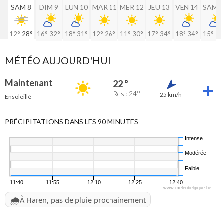
SAM 8
DIM 9
LUN 10
MAR 11
MER 12
JEU 13
VEN 14
SAM 
12°
28°
16°
32°
18°
31°
12°
26°
11°
30°
17°
34°
18°
34°
15°
3
MÉTÉO AUJOURD'HUI
Maintenant
22 °
Res : 24°
25 km/h
Ensoleillé
PRÉCIPITATIONS DANS LES 90 MINUTES
Intense
Modérée
Faible
11:40
11:55
12:10
12:25
12:40
www.meteobelgique.be
🌧️
À Haren, pas de pluie prochainement