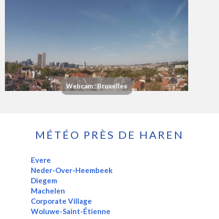
Webcam : Bruxelles
MÉTÉO PRÈS DE HAREN
Evere
Neder-Over-Heembeek
Diegem
Machelen
Corporate Village
Woluwe-Saint-Étienne