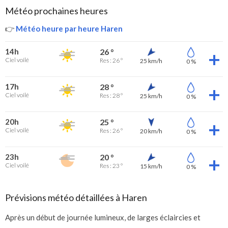
Météo prochaines heures
👉
Météo heure par heure Haren
14h
26 °
Ciel voilé
Res : 26 °
25 km/h
0 %
17h
28 °
Ciel voilé
Res : 28 °
25 km/h
0 %
20h
25 °
Ciel voilé
Res : 26 °
20 km/h
0 %
23h
20 °
Ciel voilé
Res : 23 °
15 km/h
0 %
Prévisions météo détaillées à Haren
Après un début de journée lumineux, de larges éclaircies et