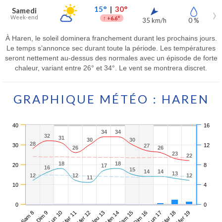
15°
|
30°
Samedi
Week-end
↑
+6.6°
35 km/h
0 %
À Haren, le soleil dominera franchement durant les prochains jours.
Le temps s’annonce sec durant toute la période. Les températures
seront nettement au-dessus des normales avec un épisode de forte
chaleur, variant entre 26° et 34°. Le vent se montrera discret.
GRAPHIQUE MÉTÉO : HAREN
40
16
34
34
34
34
32
32
31
31
30
30
30
30
28
28
30
12
27
27
26
26
26
26
23
23
22
22
18
18
18
18
20
8
17
17
16
16
15
15
14
14
14
14
13
13
12
12
12
12
12
12
11
11
10
4
0
0
Sam 8
Mar 11
Ven 14
Lun 17
Lun 10
Jeu 13
Dim 16
Mer 19
Dim 9
Mer 12
Sam 15
Mar 18