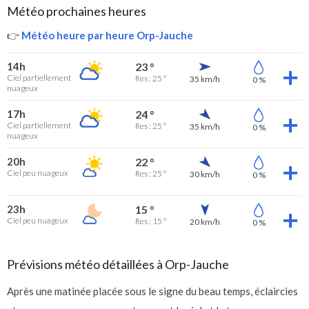
Météo prochaines heures
👉
Météo heure par heure Orp-Jauche
14h
23 °
Ciel partiellement
Res : 25 °
35 km/h
0 %
nuageux
17h
24 °
Ciel partiellement
Res : 25 °
35 km/h
0 %
nuageux
20h
22 °
Ciel peu nuageux
Res : 25 °
30 km/h
0 %
23h
15 °
Ciel peu nuageux
Res : 15 °
20 km/h
0 %
Prévisions météo détaillées à Orp-Jauche
Après une matinée placée sous le signe du beau temps, éclaircies