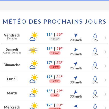
MÉTÉO DES PROCHAINS JOURS
Prévisions météo à Orp-Jauche pour les 7 prochains jours
Jour
Météo
Températures
Vent
Précipitations
11°
|
25°
Vendredi
Demain
↑
+1.4°
20 km/h
0 %
13°
|
29°
Samedi
Après-demain
↑
+5.6°
25 km/h
0 %
17°
|
33°
Dimanche
↑
+9.9°
25 km/h
0 %
19°
|
31°
Lundi
↑
+7.9°
30 km/h
0 %
15°
|
29°
Mardi
↑
+6°
30 km/h
0 %
17°
|
33°
Mercredi