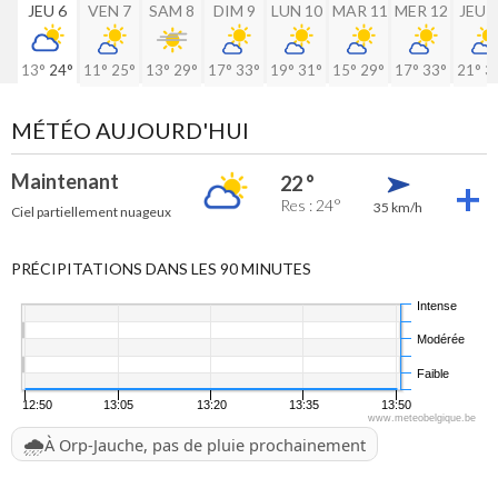
JEU 6
VEN 7
SAM 8
DIM 9
LUN 10
MAR 11
MER 12
JEU 
13°
24°
11°
25°
13°
29°
17°
33°
19°
31°
15°
29°
17°
33°
21°
3
MÉTÉO AUJOURD'HUI
Maintenant
22 °
Res : 24°
35 km/h
Ciel partiellement nuageux
PRÉCIPITATIONS DANS LES 90 MINUTES
Intense
Modérée
Faible
12:50
13:05
13:20
13:35
13:50
www.meteobelgique.be
🌧️
À Orp-Jauche, pas de pluie prochainement