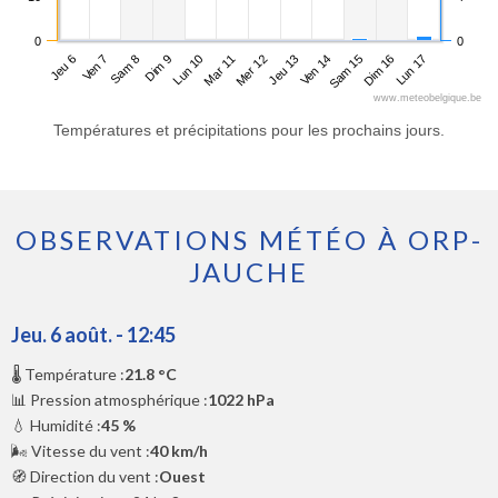
0
0
Jeu 6
Dim 9
Mer 12
Sam 15
Sam 8
Mar 11
Ven 14
Lun 17
Ven 7
Lun 10
Jeu 13
Dim 16
www.meteobelgique.be
Températures et précipitations pour les prochains jours.
OBSERVATIONS MÉTÉO À ORP-
JAUCHE
Jeu. 6 août. - 12:45
🌡️ Température :
21.8 °C
📊 Pression atmosphérique :
1022 hPa
💧 Humidité :
45 %
🌬️ Vitesse du vent :
40 km/h
🧭 Direction du vent :
Ouest