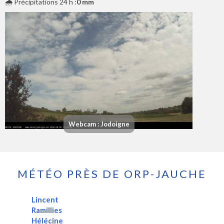
🌧️ Précipitations 24 h :
0 mm
Webcam : Jodoigne
MÉTÉO PRÈS DE ORP-JAUCHE
Lincent
Ramillies
Hélécine