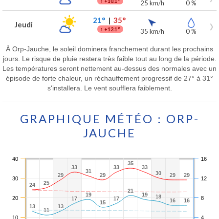
↑
+10.1°
25 km/h
0 %
21°
|
35°
Jeudi
↑
+12.1°
35 km/h
0 %
À Orp-Jauche, le soleil dominera franchement durant les prochains
jours. Le risque de pluie restera très faible tout au long de la période.
Les températures seront nettement au-dessus des normales avec un
épisode de forte chaleur, un réchauffement progressif de 27° à 31°
s'installera. Le vent soufflera faiblement.
GRAPHIQUE MÉTÉO : ORP-
JAUCHE
40
16
35
35
33
33
33
33
33
33
31
31
30
30
29
29
29
29
29
29
29
29
30
12
25
25
24
24
21
21
19
19
19
19
18
18
20
8
17
17
17
17
16
16
16
16
15
15
13
13
13
13
11
11
10
4