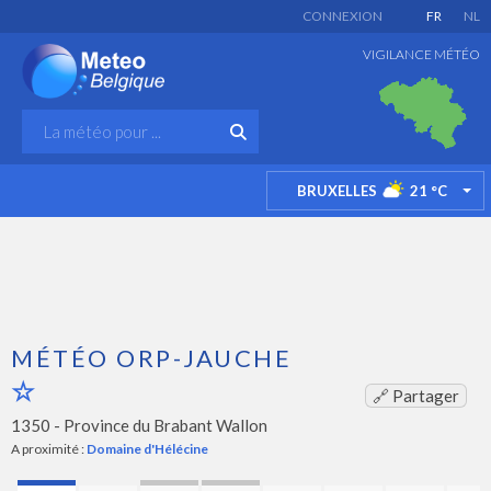
CONNEXION
FR
NL
VIGILANCE MÉTÉO
BRUXELLES
21
°C
TO
MÉTÉO ORP-JAUCHE
🔗 Partager
1350 -
Province du Brabant Wallon
A proximité :
Domaine d'Hélécine