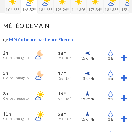
10°
28°
16°
32°
18°
28°
12°
26°
11°
30°
17°
34°
18°
33°
15°
3
MÉTÉO DEMAIN
👉
Météo heure par heure Ekeren
2h
18 °
Ciel peu nuageux
Res : 18 °
15 km/h
0 %
5h
17 °
Ciel peu nuageux
Res : 17 °
15 km/h
0 %
8h
16 °
Ciel peu nuageux
Res : 16 °
15 km/h
0 %
11h
28 °
Ciel peu nuageux
Res : 28 °
15 km/h
0 %