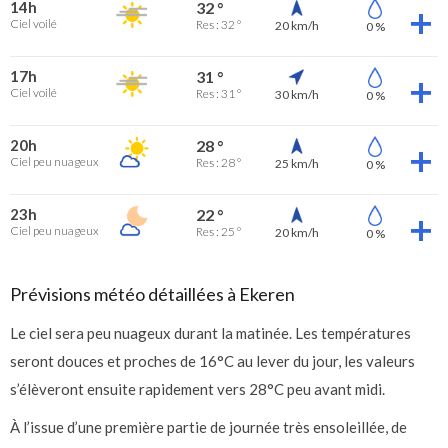
14h
32 °
Ciel voilé
Res : 32 °
20 km/h
0 %
17h
31 °
Ciel voilé
Res : 31 °
30 km/h
0 %
20h
28 °
Ciel peu nuageux
Res : 28 °
25 km/h
0 %
23h
22 °
Ciel peu nuageux
Res : 25 °
20 km/h
0 %
Prévisions météo détaillées à Ekeren
Le ciel sera peu nuageux durant la matinée. Les températures
seront douces et proches de 16°C au lever du jour, les valeurs
s’élèveront ensuite rapidement vers 28°C peu avant midi.
À l’issue d’une première partie de journée très ensoleillée, de