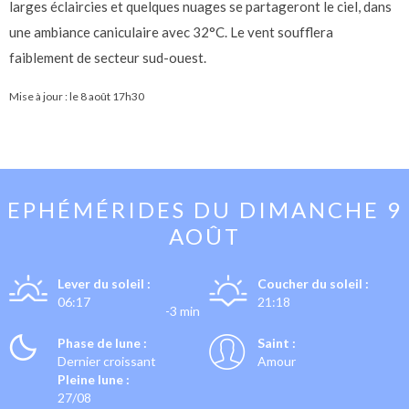
larges éclaircies et quelques nuages se partageront le ciel, dans
une ambiance caniculaire avec 32°C. Le vent soufflera
faiblement de secteur sud-ouest.
Mise à jour : le
8 août 17h30
EPHÉMÉRIDES DU
DIMANCHE 9
AOÛT
Lever du soleil :
Coucher du soleil :
06:17
21:18
-3 min
Phase de lune :
Saint :
Dernier croissant
Amour
Pleine lune :
27/08