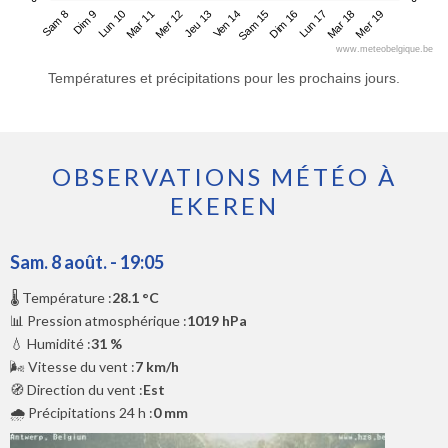
Sam 8
Mar 11
Ven 14
Lun 17
Lun 10
Jeu 13
Dim 16
Mer 19
Dim 9
Mer 12
Sam 15
Mar 18
www.meteobelgique.be
Températures et précipitations pour les prochains jours.
OBSERVATIONS MÉTÉO À
EKEREN
Sam. 8 août. - 19:05
🌡️ Température :
28.1 °C
📊 Pression atmosphérique :
1019 hPa
💧 Humidité :
31 %
🌬️ Vitesse du vent :
7 km/h
🧭 Direction du vent :
Est
🌧️ Précipitations 24 h :
0 mm