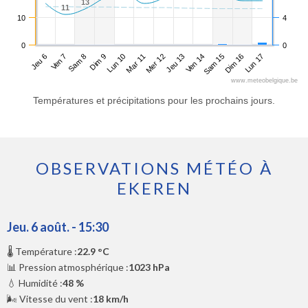
13
13
11
11
10
4
0
0
Jeu 6
Dim 9
Mer 12
Sam 15
Sam 8
Mar 11
Ven 14
Lun 17
Ven 7
Lun 10
Jeu 13
Dim 16
www.meteobelgique.be
Températures et précipitations pour les prochains jours.
OBSERVATIONS MÉTÉO À
EKEREN
Jeu. 6 août. - 15:30
🌡️ Température :
22.9 °C
📊 Pression atmosphérique :
1023 hPa
💧 Humidité :
48 %
🌬️ Vitesse du vent :
18 km/h