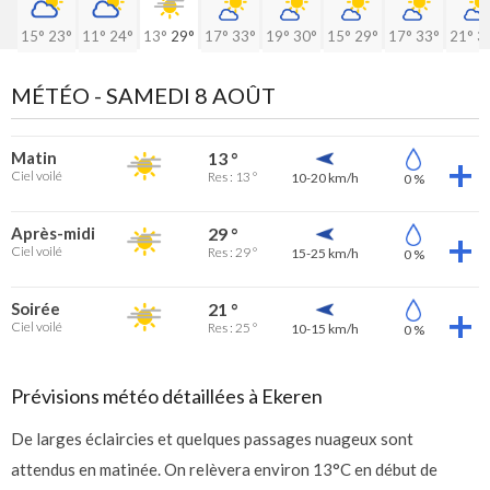
15°
23°
11°
24°
13°
29°
17°
33°
19°
30°
15°
29°
17°
33°
21°
3
MÉTÉO -
SAMEDI 8 AOÛT
Matin
13 °
Ciel voilé
Res : 13 °
10-20 km/h
0 %
Après-midi
29 °
Ciel voilé
Res : 29 °
15-25 km/h
0 %
Soirée
21 °
Ciel voilé
Res : 25 °
10-15 km/h
0 %
Prévisions météo détaillées à Ekeren
De larges éclaircies et quelques passages nuageux sont
attendus en matinée. On relèvera environ 13°C en début de