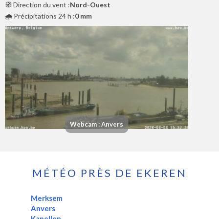
🧭 Direction du vent :
Nord-Ouest
🌧️ Précipitations 24 h :
0 mm
Webcam : Anvers
MÉTÉO PRÈS DE EKEREN
Merksem
Anvers
Kapellen