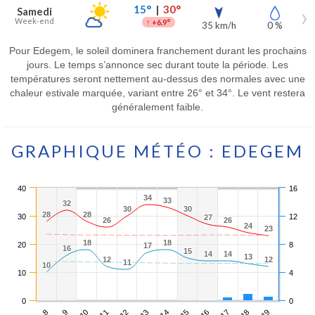
15°
|
30°
Samedi
Week-end
↑
+6.9°
35 km/h
0 %
Pour Edegem, le soleil dominera franchement durant les prochains
jours. Le temps s’annonce sec durant toute la période. Les
températures seront nettement au-dessus des normales avec une
chaleur estivale marquée, variant entre 26° et 34°. Le vent restera
généralement faible.
GRAPHIQUE MÉTÉO : EDEGEM
40
16
34
34
33
33
32
32
30
30
30
30
28
28
28
28
30
12
27
27
26
26
26
26
24
24
23
23
18
18
18
18
20
8
17
17
16
16
15
15
14
14
14
14
13
13
12
12
12
12
11
11
10
10
10
4
0
0