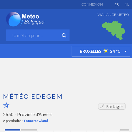
CONNEXION
FR
NL
VIGILANCE MÉTÉO
BRUXELLES
24
°C
TO
MÉTÉO EDEGEM
🔗 Partager
2650 -
Province d'Anvers
A proximité :
Tomorrowland