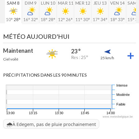
SAM 8
DIM 9
LUN 10
MAR 11
MER 12
JEU 13
VEN 14
SAM 
10°
28°
16°
32°
18°
28°
12°
26°
11°
30°
17°
34°
18°
33°
15°
3
MÉTÉO AUJOURD'HUI
Maintenant
23 °
Res : 25°
25 km/h
Ciel voilé
PRÉCIPITATIONS DANS LES 90 MINUTES
Intense
Modérée
Faible
13:00
13:15
13:30
13:45
14:00
www.meteobelgique.be
🌧️
À Edegem, pas de pluie prochainement