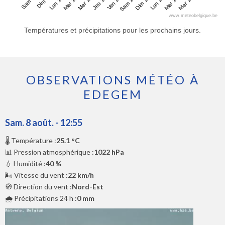
Sam 8
Mar 11
Ven 14
Lun 17
Lun 10
Jeu 13
Dim 16
Mer 19
Dim 9
Mer 12
Sam 15
Mar 18
www.meteobelgique.be
Températures et précipitations pour les prochains jours.
OBSERVATIONS MÉTÉO À
EDEGEM
Sam. 8 août. - 12:55
🌡️ Température :
25.1 °C
📊 Pression atmosphérique :
1022 hPa
💧 Humidité :
40 %
🌬️ Vitesse du vent :
22 km/h
🧭 Direction du vent :
Nord-Est
🌧️ Précipitations 24 h :
0 mm