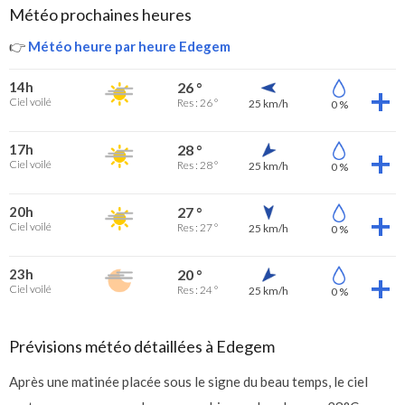
Météo prochaines heures
👉
Météo heure par heure Edegem
14h
26 °
Ciel voilé
Res : 26 °
25 km/h
0 %
17h
28 °
Ciel voilé
Res : 28 °
25 km/h
0 %
20h
27 °
Ciel voilé
Res : 27 °
25 km/h
0 %
23h
20 °
Ciel voilé
Res : 24 °
25 km/h
0 %
Prévisions météo détaillées à Edegem
Après une matinée placée sous le signe du beau temps, le ciel