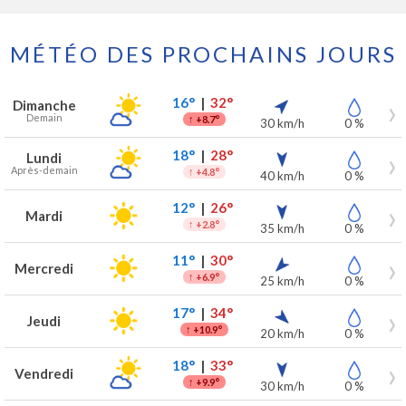
MÉTÉO DES PROCHAINS JOURS
Prévisions météo à Edegem pour les 7 prochains jours
Jour
Météo
Températures
Vent
Précipitations
16°
|
32°
Dimanche
Demain
↑
+8.7°
30 km/h
0 %
18°
|
28°
Lundi
Après-demain
↑
+4.8°
40 km/h
0 %
12°
|
26°
Mardi
↑
+2.8°
35 km/h
0 %
11°
|
30°
Mercredi
↑
+6.9°
25 km/h
0 %
17°
|
34°
Jeudi
↑
+10.9°
20 km/h
0 %
18°
|
33°
Vendredi
↑
+9.9°
30 km/h
0 %