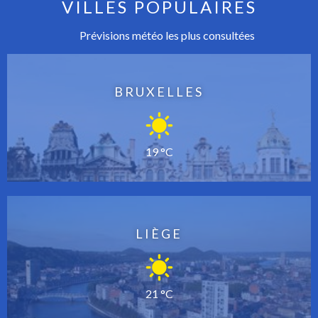
VILLES POPULAIRES
Prévisions météo les plus consultées
BRUXELLES
19 °C
LIÈGE
21 °C