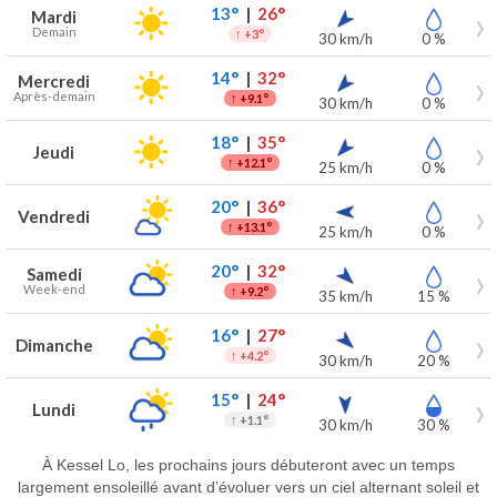
Prévisions météo à Kessel Lo pour les 7 prochains jours
Jour
Météo
Températures
Vent
Précipitations
13°
|
26°
Mardi
Demain
↑
+3°
30 km/h
0 %
14°
|
32°
Mercredi
Après-demain
↑
+9.1°
30 km/h
0 %
18°
|
35°
Jeudi
↑
+12.1°
25 km/h
0 %
20°
|
36°
Vendredi
↑
+13.1°
25 km/h
0 %
20°
|
32°
Samedi
Week-end
↑
+9.2°
35 km/h
15 %
16°
|
27°
Dimanche
↑
+4.2°
30 km/h
20 %
15°
|
24°
Lundi
↑
+1.1°
30 km/h
30 %
À Kessel Lo, les prochains jours débuteront avec un temps
largement ensoleillé avant d’évoluer vers un ciel alternant soleil et