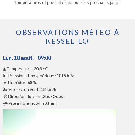
Températures et précipitations pour les prochains jours.
OBSERVATIONS MÉTÉO À
KESSEL LO
Lun. 10 août. - 09:00
🌡️ Température :
20.3 °C
📊 Pression atmosphérique :
1015 hPa
💧 Humidité :
68 %
🌬️ Vitesse du vent :
18 km/h
🧭 Direction du vent :
Sud-Ouest
🌧️ Précipitations 24 h :
0 mm