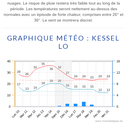
nuages. Le risque de pluie restera très faible tout au long de la
période. Les températures seront nettement au-dessus des
normales avec un épisode de forte chaleur, comprises entre 26° et
36°. Le vent se montrera discret.
GRAPHIQUE MÉTÉO : KESSEL
LO
40
16
35
35
32
32
32
32
36
36
28
28
30
12
27
27
26
26
24
24
24
24
24
24
24
24
23
23
20
20
20
20
18
18
20
8
17
17
16
16
15
15
15
15
15
15
14
14
13
13
12
12
12
12
10
4
0
0
Lun 10
Jeu 13
Dim 16
Mer 19
Mer 12
Sam 15
Mar 18
Ven 21
Mar 11
Ven 14
Lun 17
Jeu 20
www.meteobelgique.be