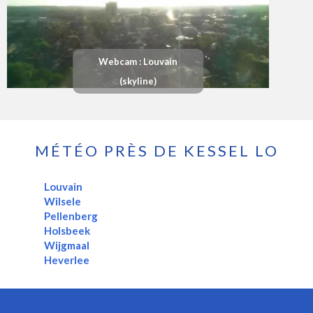
Webcam : Louvain
(skyline)
MÉTÉO PRÈS DE KESSEL LO
Louvain
Wilsele
Pellenberg
Holsbeek
Wijgmaal
Heverlee