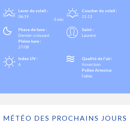
Lever du soleil :
Coucher du soleil :
06:19
21:13
-3 min
Phase de lune :
Saint :
Dernier croissant
Laurent
Pleine lune :
27/08
Index UV :
Qualité de l'air:
6
Assez bon
Pollen Armoise:
Faible
MÉTÉO DES PROCHAINS JOURS