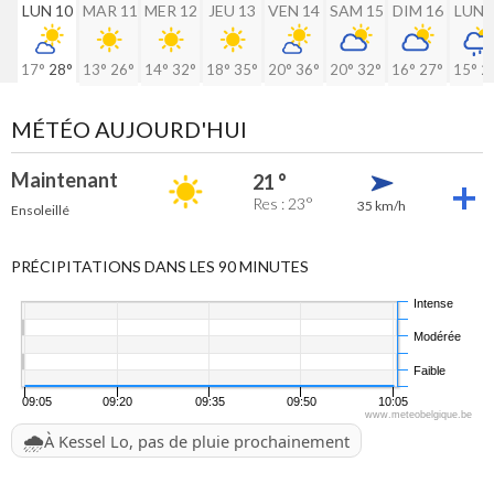
LUN 10
MAR 11
MER 12
JEU 13
VEN 14
SAM 15
DIM 16
LUN 
17°
28°
13°
26°
14°
32°
18°
35°
20°
36°
20°
32°
16°
27°
15°
2
MÉTÉO AUJOURD'HUI
Maintenant
21 °
Res : 23°
35 km/h
Ensoleillé
PRÉCIPITATIONS DANS LES 90 MINUTES
Intense
Modérée
Faible
09:05
09:20
09:35
09:50
10:05
www.meteobelgique.be
🌧️
À Kessel Lo, pas de pluie prochainement