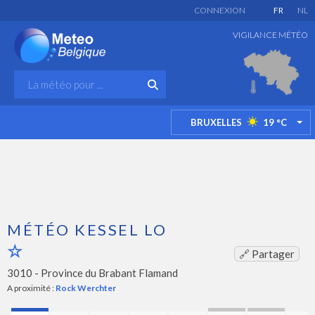
CONNEXION
FR
NL
VIGILANCE MÉTÉO
BRUXELLES
19
°C
TO
MÉTÉO KESSEL LO
🔗 Partager
3010 -
Province du Brabant Flamand
A proximité :
Rock Werchter