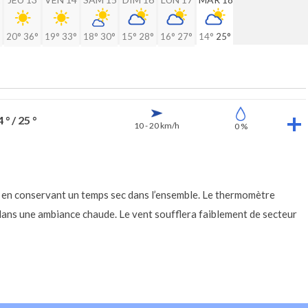
20°
36°
19°
33°
18°
30°
15°
28°
16°
27°
14°
25°
 ° / 25 °
10 - 20 km/h
0 %
ut en conservant un temps sec dans l’ensemble. Le thermomètre
 dans une ambiance chaude. Le vent soufflera faiblement de secteur