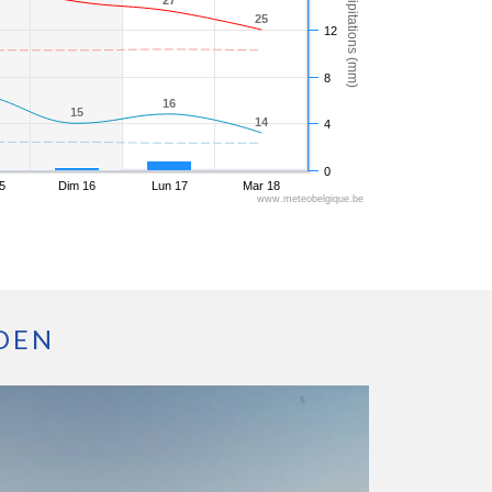
Précipitations (mm)
27
27
25
25
12
8
16
16
15
15
14
14
4
0
5
Dim 16
Lun 17
Mar 18
www.meteobelgique.be
DEN