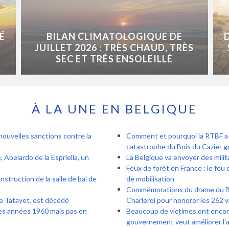
É
BILAN CLIMATOLOGIQUE DE
JUILLET 2026 : TRÈS CHAUD, TRÈS
SEC ET TRÈS ENSOLEILLÉ
À LA UNE EN BELGIQUE
nouvelles sanctions contre la
Comment et pourquoi la RTBF a r
catastrophe du Bois du Cazier gr
 Abelardo de la Espriella, un
La Belgique va envoyer des mili
Feux de forêt en France : le feu 
nstruction de la salle de bal de
de mobilisation
Commémorations du drame du Bois
de Tatayet, est décédé
Charleroi pour honorer les 262 v
es années 1960 mais pas en
Beaucoup de victimes ont encore 
gouvernement veut améliorer l'