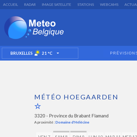
ACCUEIL
RADAR
IMAGE SATELLITE
STATIONS
WEBCAMS
ACTUA
BRUXELLES
21
°C
PRÉVISION
TOGGLE DROPDOWN
MÉTÉO HOEGAARDEN
3320 -
Province du Brabant Flamand
A proximité :
Domaine d'Hélécine
VEN 7
SAM 8
DIM 9
LUN 10
MAR 11
MER 1