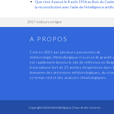
Que s’est-il passé le 8 août 1956 au Bois du Cazier 
la reconstitution avec l’aide de l’intelligence artific
2057 visiteurs en ligne
A PROPOS
Créé en 2001 par plusieurs passionnés de
météorologie, MeteoBelgique n'a cessé de grandir 
est rapidement devenu le site de référence en Belg
francophone fort de 25 années d'expérience dans 
domaines des prévisions météorologiques, du rés
en temps réel et des analyses climatologiques.
Copyright 2026 MétéoBelgique | Tous droits réservé..