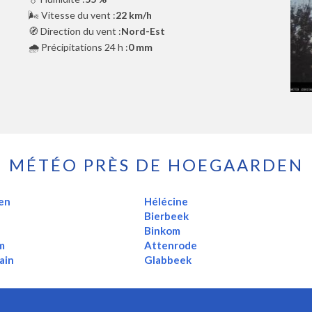
🌬️ Vitesse du vent :
22 km/h
🧭 Direction du vent :
Nord-Est
🌧️ Précipitations 24 h :
0 mm
MÉTÉO PRÈS DE HOEGAARDEN
en
Hélécine
Bierbeek
Binkom
m
Attenrode
ain
Glabbeek