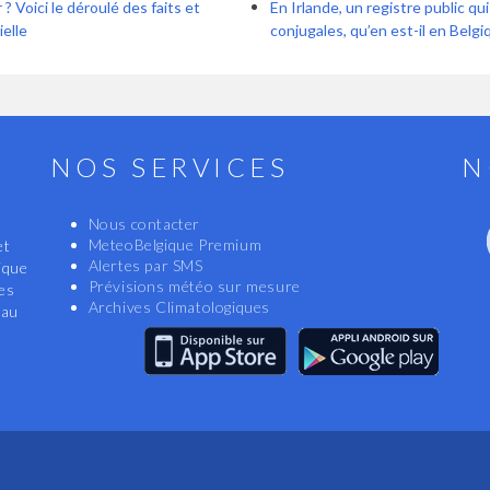
? Voici le déroulé des faits et
En Irlande, un registre public qu
ielle
conjugales, qu’en est-il en Belgi
NOS SERVICES
N
Nous contacter
MeteoBelgique Premium
et
Alertes par SMS
ique
Prévisions météo sur mesure
les
Archives Climatologiques
eau