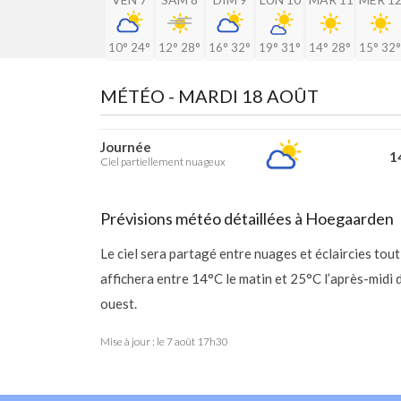
10°
24°
12°
28°
16°
32°
19°
31°
14°
28°
15°
32°
MÉTÉO -
MARDI 18 AOÛT
Journée
14
Ciel partiellement nuageux
Prévisions météo détaillées à Hoegaarden
Le ciel sera partagé entre nuages et éclaircies to
affichera entre 14°C le matin et 25°C l’après-midi
ouest.
Mise à jour : le
7 août 17h30