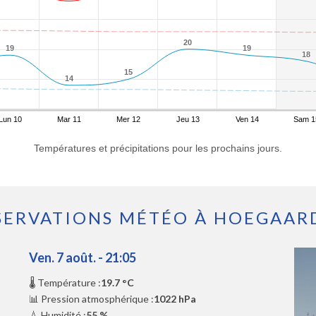
20
20
19
19
19
19
18
18
15
15
14
14
Lun 10
Mar 11
Mer 12
Jeu 13
Ven 14
Sam 1
Températures et précipitations pour les prochains jours.
SERVATIONS MÉTÉO À HOEGAAR
Ven. 7 août. - 21:05
🌡️ Température :
19.7 °C
📊 Pression atmosphérique :
1022 hPa
💧 Humidité :
55 %