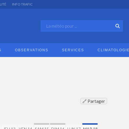
LITÉ
INFO TRAFIC
S
OBSERVATIONS
SERVICES
CLIMATOLOGI
🔗 Partager
2
JEU 13
VEN 14
SAM 15
DIM 16
LUN 17
MAR 18