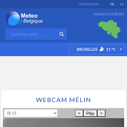
CONNEXION
FR
NL
VIGILANCE MÉTÉO
BRUXELLES
11
°C
TO
WEBCAM MÉLIN
<
Play
>