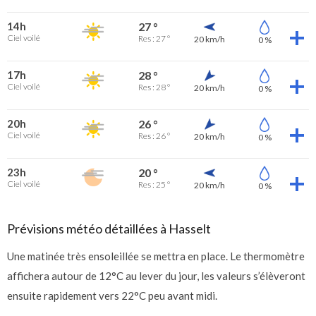
14h
27 °
Ciel voilé
Res : 27 °
20 km/h
0 %
17h
28 °
Ciel voilé
Res : 28 °
20 km/h
0 %
20h
26 °
Ciel voilé
Res : 26 °
20 km/h
0 %
23h
20 °
Ciel voilé
Res : 25 °
20 km/h
0 %
Prévisions météo détaillées à Hasselt
Une matinée très ensoleillée se mettra en place. Le thermomètre
affichera autour de 12°C au lever du jour, les valeurs s’élèveront
ensuite rapidement vers 22°C peu avant midi.