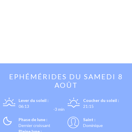
EPHÉMÉRIDES DU
SAMEDI 8
AOÛT
Lever du soleil :
Coucher du soleil :
06:13
21:15
-3 min
Phase de lune :
Saint :
Dernier croissant
Dominique
Pleine lune :