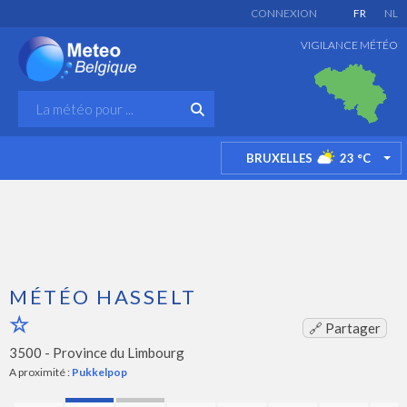
CONNEXION
FR
NL
VIGILANCE MÉTÉO
BRUXELLES
23
°C
TO
MÉTÉO HASSELT
🔗 Partager
3500 -
Province du Limbourg
A proximité :
Pukkelpop