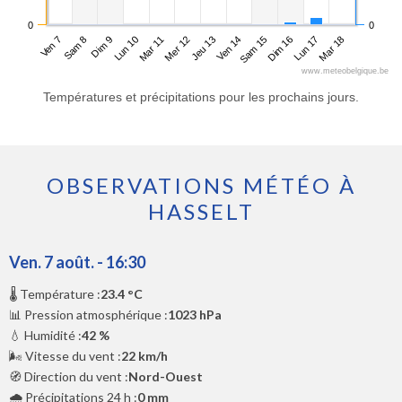
0
0
Ven 7
Lun 10
Jeu 13
Dim 16
Dim 9
Mer 12
Sam 15
Mar 18
Sam 8
Mar 11
Ven 14
Lun 17
www.meteobelgique.be
Températures et précipitations pour les prochains jours.
OBSERVATIONS MÉTÉO À
HASSELT
Ven. 7 août. - 16:30
🌡️ Température :
23.4 °C
📊 Pression atmosphérique :
1023 hPa
💧 Humidité :
42 %
🌬️ Vitesse du vent :
22 km/h
🧭 Direction du vent :
Nord-Ouest
🌧️ Précipitations 24 h :
0 mm