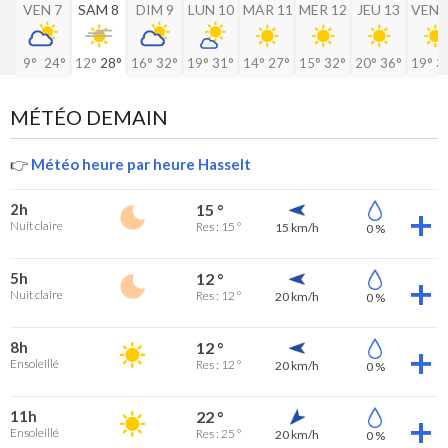
VEN 7
SAM 8
DIM 9
LUN 10
MAR 11
MER 12
JEU 13
VEN 
9°
24°
12°
28°
16°
32°
19°
31°
14°
27°
15°
32°
20°
36°
19°
3
MÉTÉO DEMAIN
👉
Météo heure par heure Hasselt
2h
15 °
Nuit claire
Res : 15 °
15 km/h
0 %
5h
12 °
Nuit claire
Res : 12 °
20 km/h
0 %
8h
12 °
Ensoleillé
Res : 12 °
20 km/h
0 %
11h
22 °
Ensoleillé
Res : 25 °
20 km/h
0 %