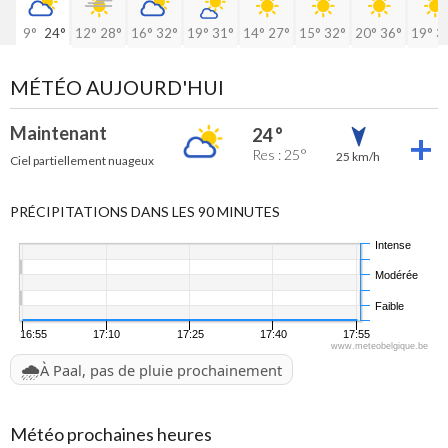
9°
24°
12°
28°
16°
32°
19°
31°
14°
27°
15°
32°
20°
36°
19°
3
MÉTÉO AUJOURD'HUI
Maintenant
24 °
Res : 25°
25 km/h
Ciel partiellement nuageux
PRÉCIPITATIONS DANS LES 90 MINUTES
Intense
Modérée
Faible
16:55
17:10
17:25
17:40
17:55
www.meteobelgique.be
🌧️
À Paal, pas de pluie prochainement
Météo prochaines heures