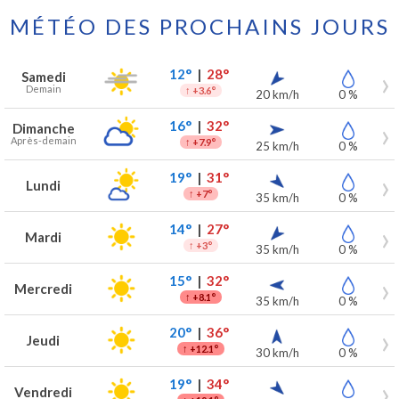
MÉTÉO DES PROCHAINS JOURS
Prévisions météo à Paal pour les 7 prochains jours
Jour
Météo
Températures
Vent
Précipitations
12°
|
28°
Samedi
Demain
↑
+3.6°
20 km/h
0 %
16°
|
32°
Dimanche
Après-demain
↑
+7.9°
25 km/h
0 %
19°
|
31°
Lundi
↑
+7°
35 km/h
0 %
14°
|
27°
Mardi
↑
+3°
35 km/h
0 %
15°
|
32°
Mercredi
↑
+8.1°
35 km/h
0 %
20°
|
36°
Jeudi
↑
+12.1°
30 km/h
0 %
19°
|
34°
Vendredi