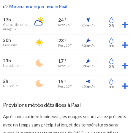
👉
Météo heure par heure Paal
17h
24 °
Ciel partiellement
Res : 25 °
25 km/h
0 %
nuageux
20h
23 °
Ensoleillé
Res : 25 °
30 km/h
0 %
23h
17 °
Nuit claire
Res : 17 °
30 km/h
0 %
2h
15 °
Nuit claire
Res : 15 °
15 km/h
0 %
Prévisions météo détaillées à Paal
Après une matinée lumineuse, les nuages seront assez présents
avec un temps sans précipitation, et des températures sans