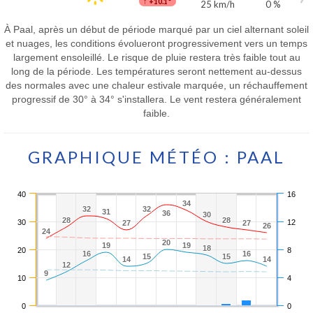
↑
+10.1°
25 km/h
0 %
À Paal, après un début de période marqué par un ciel alternant soleil
et nuages, les conditions évolueront progressivement vers un temps
largement ensoleillé. Le risque de pluie restera très faible tout au
long de la période. Les températures seront nettement au-dessus
des normales avec une chaleur estivale marquée, un réchauffement
progressif de 30° à 34° s'installera. Le vent restera généralement
faible.
GRAPHIQUE MÉTÉO : PAAL
40
16
34
34
32
32
32
32
31
31
36
36
30
30
28
28
28
28
30
12
27
27
27
27
26
26
24
24
20
20
19
19
19
19
18
18
20
8
16
16
16
16
15
15
15
15
14
14
14
14
12
12
9
9
10
4
0
0