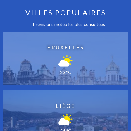
VILLES POPULAIRES
Prévisions météo les plus consultées
BRUXELLES
23 °C
LIÈGE
24 °C