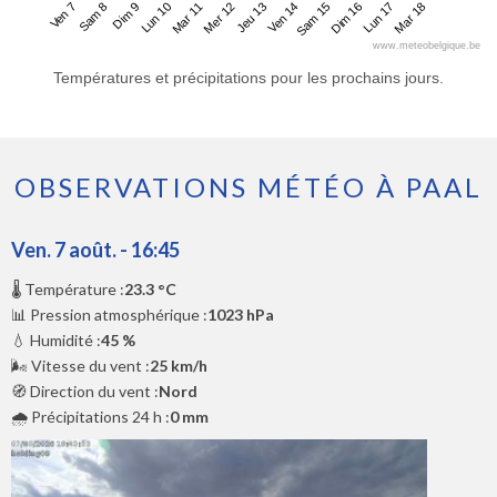
Ven 7
Lun 10
Jeu 13
Dim 16
Dim 9
Mer 12
Sam 15
Mar 18
Sam 8
Mar 11
Ven 14
Lun 17
www.meteobelgique.be
Températures et précipitations pour les prochains jours.
OBSERVATIONS MÉTÉO À PAAL
Ven. 7 août. - 16:45
🌡️ Température :
23.3 °C
📊 Pression atmosphérique :
1023 hPa
💧 Humidité :
45 %
🌬️ Vitesse du vent :
25 km/h
🧭 Direction du vent :
Nord
🌧️ Précipitations 24 h :
0 mm