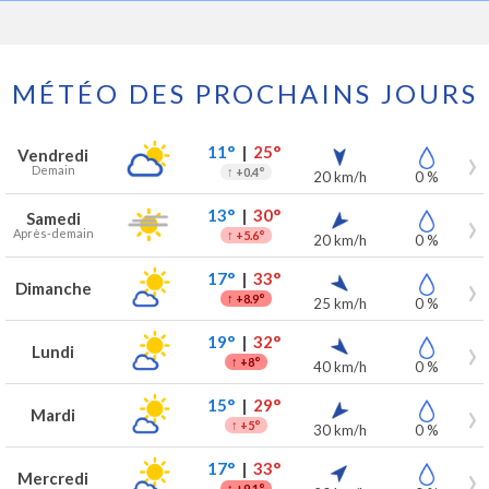
MÉTÉO DES PROCHAINS JOURS
Prévisions météo à Heppen pour les 7 prochains jours
Jour
Météo
Températures
Vent
Précipitations
11°
|
25°
Vendredi
Demain
↑
+0.4°
20 km/h
0 %
13°
|
30°
Samedi
Après-demain
↑
+5.6°
20 km/h
0 %
17°
|
33°
Dimanche
↑
+8.9°
25 km/h
0 %
19°
|
32°
Lundi
↑
+8°
40 km/h
0 %
15°
|
29°
Mardi
↑
+5°
30 km/h
0 %
17°
|
33°
Mercredi
↑
+9.1°