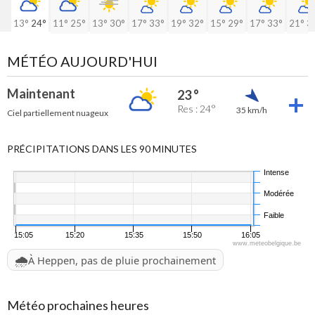
13°
24°
11°
25°
13°
30°
17°
33°
19°
32°
15°
29°
17°
33°
21°
3
MÉTÉO AUJOURD'HUI
Maintenant
23 °
Res : 24°
35 km/h
Ciel partiellement nuageux
PRÉCIPITATIONS DANS LES 90 MINUTES
Intense
Modérée
Faible
15:05
15:20
15:35
15:50
16:05
www.meteobelgique.be
🌧️
À Heppen, pas de pluie prochainement
Météo prochaines heures