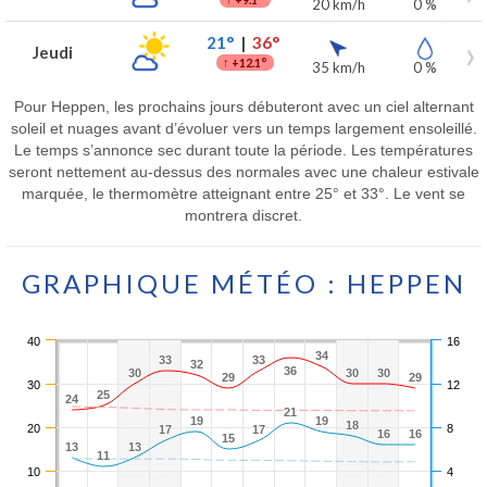
20 km/h
0 %
21°
|
36°
Jeudi
↑
+12.1°
35 km/h
0 %
Pour Heppen, les prochains jours débuteront avec un ciel alternant
soleil et nuages avant d’évoluer vers un temps largement ensoleillé.
Le temps s’annonce sec durant toute la période. Les températures
seront nettement au-dessus des normales avec une chaleur estivale
marquée, le thermomètre atteignant entre 25° et 33°. Le vent se
montrera discret.
GRAPHIQUE MÉTÉO : HEPPEN
40
16
34
34
33
33
33
33
32
32
36
36
30
30
30
30
30
30
29
29
29
29
30
12
25
25
24
24
21
21
19
19
19
19
18
18
20
8
17
17
17
17
16
16
16
16
15
15
13
13
13
13
11
11
10
4