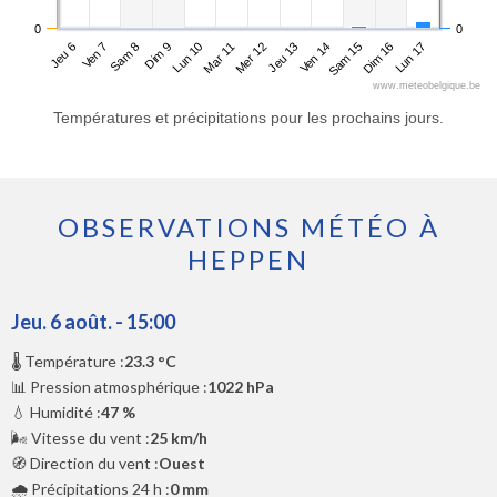
0
0
Jeu 6
Dim 9
Mer 12
Sam 15
Sam 8
Mar 11
Ven 14
Lun 17
Ven 7
Lun 10
Jeu 13
Dim 16
www.meteobelgique.be
Températures et précipitations pour les prochains jours.
OBSERVATIONS MÉTÉO À
HEPPEN
Jeu. 6 août. - 15:00
🌡️ Température :
23.3 °C
📊 Pression atmosphérique :
1022 hPa
💧 Humidité :
47 %
🌬️ Vitesse du vent :
25 km/h
🧭 Direction du vent :
Ouest
🌧️ Précipitations 24 h :
0 mm