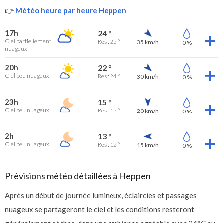
👉
Météo heure par heure Heppen
17h
24 °
Ciel partiellement
Res : 25 °
35 km/h
0 %
nuageux
20h
22 °
Ciel peu nuageux
Res : 24 °
30 km/h
0 %
23h
15 °
Ciel peu nuageux
Res : 15 °
20 km/h
0 %
2h
13 °
Ciel peu nuageux
Res : 12 °
15 km/h
0 %
Prévisions météo détaillées à Heppen
Après un début de journée lumineux, éclaircies et passages
nuageux se partageront le ciel et les conditions resteront