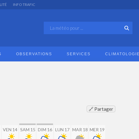
LITÉ
INFO TRAFIC
S
OBSERVATIONS
SERVICES
CLIMATOLOGI
🔗 Partager
VEN 14
SAM 15
DIM 16
LUN 17
MAR 18
MER 19