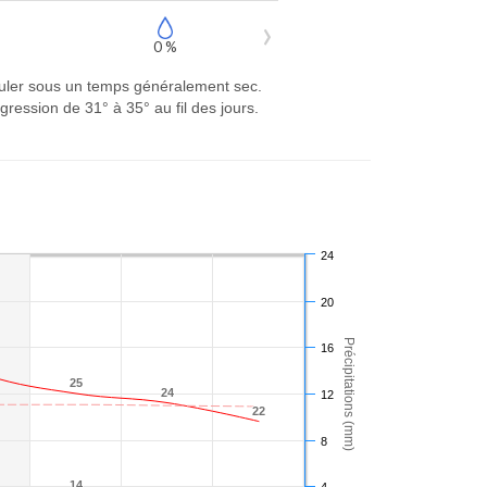
0 %
rouler sous un temps généralement sec.
ession de 31° à 35° au fil des jours.
24
20
Précipitations (mm)
16
25
25
24
24
12
22
22
8
14
14
4