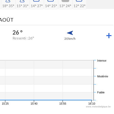
18°
35°
15°
31°
14°
27°
14°
25°
13°
24°
12°
22°
 AOÛT
26 °
Ressenti : 26°
20 km/h
Intense
Modérée
Faible
15:25
15:40
15:55
16:10
www.meteobelgique.be