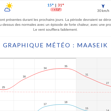
15°
|
31°
↑
+7.2°
30 km/h
ront présentes durant les prochains jours. La période devraient se dé
-dessus des normales avec un épisode de forte chaleur, avec une progr
Le vent soufflera faiblement.
GRAPHIQUE MÉTÉO : MAASEIK
35
35
34
34
31
31
30
30
27
27
25
25
18
18
17
17
15
15
14
14