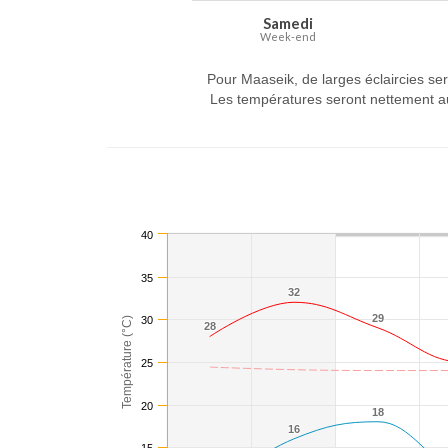
Samedi
Week-end
Pour Maaseik, de larges éclaircies se
Les températures seront nettement au
40
35
32
32
29
29
30
Température (°C)
28
28
25
20
18
18
16
16
15