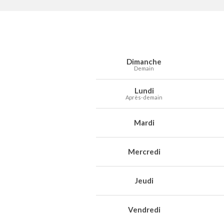
Prévisions météo à Maaseik pour les 7
Jour
Météo
Températures
Vent
Préc
Dimanche
Demain
Lundi
Après-demain
Mardi
Mercredi
Jeudi
Vendredi