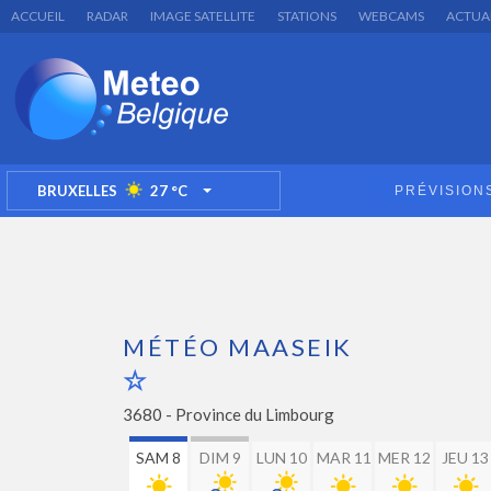
ACCUEIL
RADAR
IMAGE SATELLITE
STATIONS
WEBCAMS
ACTUA
BRUXELLES
27
°C
PRÉVISION
TOGGLE DROPDOWN
MÉTÉO MAASEIK
3680 -
Province du Limbourg
SAM 8
DIM 9
LUN 10
MAR 11
MER 12
JEU 13