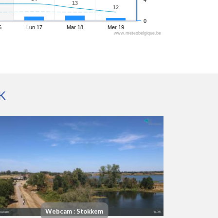
13
13
12
12
0
6
Lun 17
Mar 18
Mer 19
www.meteobelgique.be
K
Webcam : Stokkem