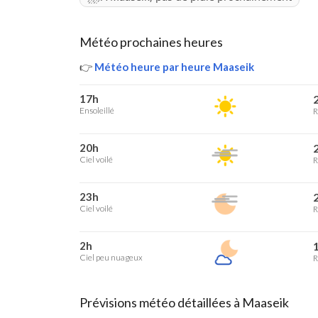
Météo prochaines heures
👉
Météo heure par heure Maaseik
17h
2
Ensoleillé
R
20h
2
Ciel voilé
R
23h
2
Ciel voilé
R
2h
1
Ciel peu nuageux
R
Prévisions météo détaillées à Maaseik