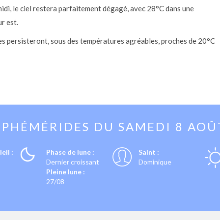
di, le ciel restera parfaitement dégagé, avec 28°C dans une
r est.
rcies persisteront, sous des températures agréables, proches de 20°C
EPHÉMÉRIDES DU
SAMEDI 8 AOÛ
eil :
Phase de lune :
Saint :
Dernier croissant
Dominique
Pleine lune :
27/08