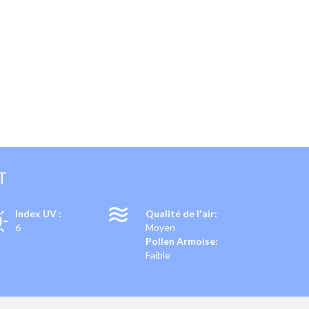
T
Index UV :
Qualité de l'air:
6
Moyen
Pollen Armoise:
Faible