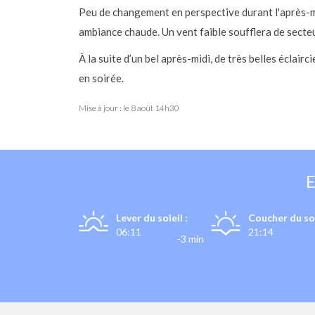
Peu de changement en perspective durant l'après-mi
ambiance chaude. Un vent faible soufflera de secteu
À la suite d’un bel après-midi, de très belles éclai
en soirée.
Mise à jour : le
8 août 14h30
Lever du soleil :
Coucher du sol
06:11
21:14
-3 min