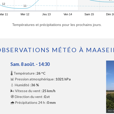
12
12
11
11
Mar 11
Mer 12
Jeu 13
Ven 14
Sam 15
Dim 1
Températures et précipitations pour les prochains jours.
OBSERVATIONS MÉTÉO À MAASEI
Sam. 8 août. - 14:30
🌡️ Température :
26 °C
📊 Pression atmosphérique :
1021 hPa
💧 Humidité :
36 %
🌬️ Vitesse du vent :
25 km/h
🧭 Direction du vent :
Est
🌧️ Précipitations 24 h :
0 mm