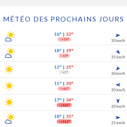
MÉTÉO DES PROCHAINS JOURS
 prochains jours
ipitations
16°
|
32°
↑
+7.9°
30 km/h
18°
|
29°
↑
+5°
35 km/h
12°
|
25°
↑
+1°
30 km/h
11°
|
30°
↑
+6.1°
30 km/h
17°
|
34°
↑
+10.1°
20 km/h
18°
|
35°
↑
+11.1°
25 km/h