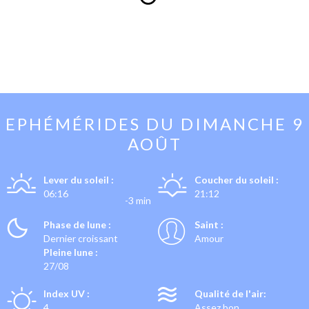
EPHÉMÉRIDES DU
DIMANCHE 9
AOÛT
Lever du soleil :
Coucher du soleil :
06:16
21:12
-3 min
Phase de lune :
Saint :
Dernier croissant
Amour
Pleine lune :
27/08
Index UV :
Qualité de l'air:
4
Assez bon