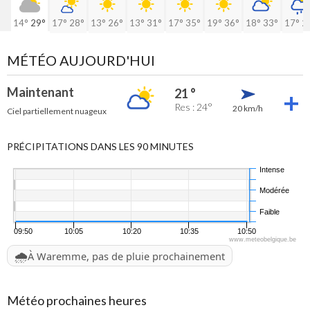
14°
29°
17°
28°
13°
26°
13°
31°
17°
35°
19°
36°
18°
33°
17°
2
MÉTÉO AUJOURD'HUI
Maintenant
21 °
Res : 24°
20 km/h
Ciel partiellement nuageux
PRÉCIPITATIONS DANS LES 90 MINUTES
Intense
Modérée
Faible
09:50
10:05
10:20
10:35
10:50
www.meteobelgique.be
🌧️
À Waremme, pas de pluie prochainement
Météo prochaines heures