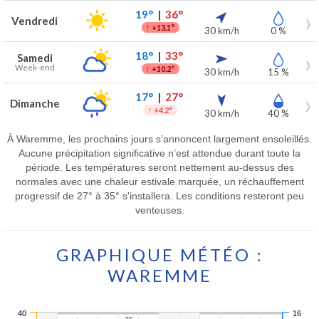
19°
|
36°
Vendredi
↑
+13.1°
30 km/h
0 %
18°
|
33°
Samedi
Week-end
↑
+10.2°
30 km/h
15 %
17°
|
27°
Dimanche
↑
+4.2°
30 km/h
40 %
À Waremme, les prochains jours s’annoncent largement ensoleillés.
Aucune précipitation significative n’est attendue durant toute la
période. Les températures seront nettement au-dessus des
normales avec une chaleur estivale marquée, un réchauffement
progressif de 27° à 35° s'installera. Les conditions resteront peu
venteuses.
GRAPHIQUE MÉTÉO :
WAREMME
40
16