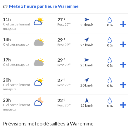
👉
Météo heure par heure Waremme
11h
27 °
Ciel partiellement
Res : 27 °
20 km/h
0 %
nuageux
14h
29 °
Ciel très nuageux
Res : 29 °
25 km/h
0 %
17h
29 °
Ciel très nuageux
Res : 29 °
25 km/h
0 %
20h
27 °
Ciel partiellement
Res : 27 °
20 km/h
0 %
nuageux
23h
22 °
Ciel partiellement
Res : 25 °
15 km/h
0 %
nuageux
Prévisions météo détaillées à Waremme