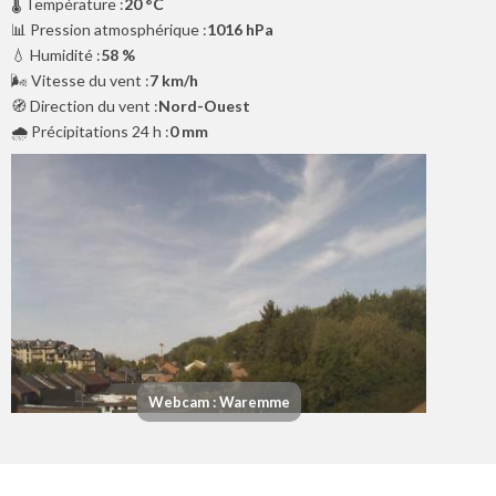
🌡️ Température :
20 °C
📊 Pression atmosphérique :
1016 hPa
💧 Humidité :
58 %
🌬️ Vitesse du vent :
7 km/h
🧭 Direction du vent :
Nord-Ouest
🌧️ Précipitations 24 h :
0 mm
Webcam : Waremme