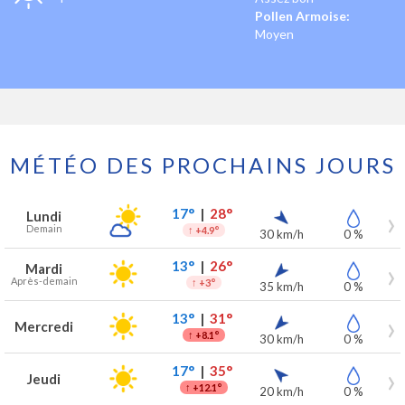
Pollen Armoise:
Moyen
MÉTÉO DES PROCHAINS JOURS
Prévisions météo à Waremme pour les 7 prochains jours
Jour
Météo
Températures
Vent
Précipitations
17°
|
28°
Lundi
Demain
↑
+4.9°
30 km/h
0 %
13°
|
26°
Mardi
Après-demain
↑
+3°
35 km/h
0 %
13°
|
31°
Mercredi
↑
+8.1°
30 km/h
0 %
17°
|
35°
Jeudi
↑
+12.1°
20 km/h
0 %