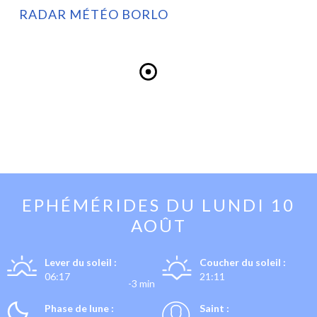
RADAR MÉTÉO BORLO
EPHÉMÉRIDES DU
LUNDI 10
AOÛT
Lever du soleil :
Coucher du soleil :
06:17
21:11
-3 min
Phase de lune :
Saint :