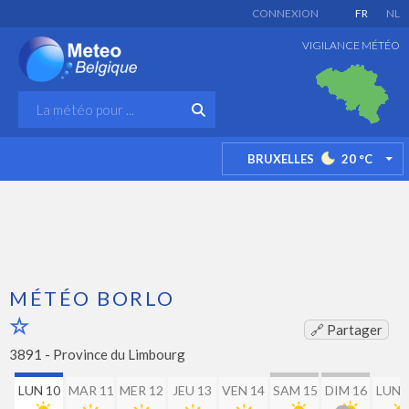
CONNEXION
FR
NL
VIGILANCE MÉTÉO
BRUXELLES
20
°C
TO
MÉTÉO BORLO
🔗 Partager
3891 -
Province du Limbourg
LUN 10
MAR 11
MER 12
JEU 13
VEN 14
SAM 15
DIM 16
LUN 