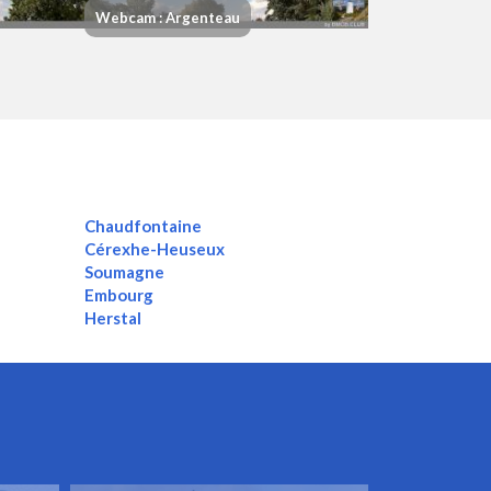
Webcam : Argenteau
Chaudfontaine
Cérexhe-Heuseux
Soumagne
Embourg
Herstal