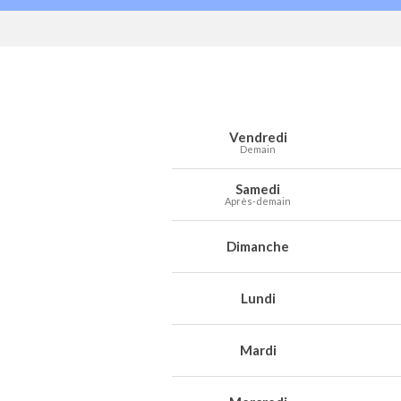
Prévisions météo à Beyne-Heusay pour 
Jour
Météo
Températures
Vent
Préc
Vendredi
Demain
Samedi
Après-demain
Dimanche
Lundi
Mardi