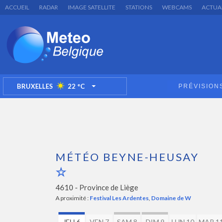
ACCUEIL
RADAR
IMAGE SATELLITE
STATIONS
WEBCAMS
ACTUA
BRUXELLES
22
°C
PRÉVISION
TOGGLE DROPDOWN
MÉTÉO BEYNE-HEUSAY
4610 -
Province de Liège
A proximité :
Festival Les Ardentes
,
Domaine de W
JEU 6
VEN 7
SAM 8
DIM 9
LUN 10
MAR 1