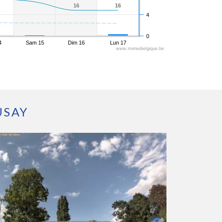
16
16
16
16
4
0
4
Sam 15
Dim 16
Lun 17
www.meteobelgique.be
USAY