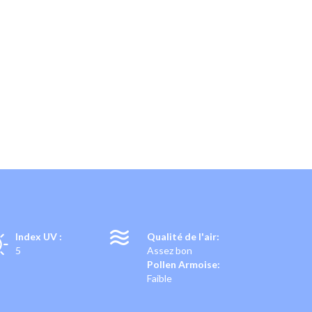
T
Index UV :
Qualité de l'air:
5
Assez bon
Pollen Armoise:
Faible