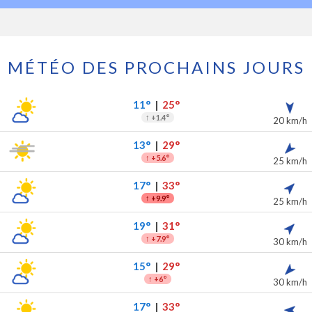
MÉTÉO DES PROCHAINS JOURS
les 7 prochains jours
ipitations
11°
|
25°
↑
+1.4°
20 km/h
13°
|
29°
↑
+5.6°
25 km/h
17°
|
33°
↑
+9.9°
25 km/h
19°
|
31°
↑
+7.9°
30 km/h
15°
|
29°
↑
+6°
30 km/h
17°
|
33°