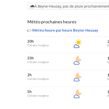
🌧️
À Beyne-Heusay, pas de pluie prochainemen
Météo prochaines heures
👉
Météo heure par heure Beyne-Heusay
20h
2
Ciel peu nuageux
R
23h
1
Ciel peu nuageux
R
2h
1
Ciel peu nuageux
R
5h
1
Ciel peu nuageux
R