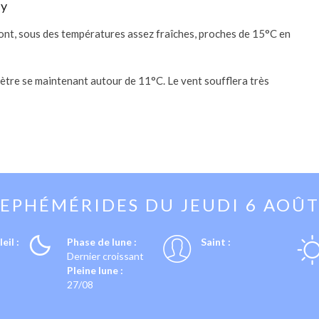
ay
teront, sous des températures assez fraîches, proches de 15°C en
ètre se maintenant autour de 11°C. Le vent soufflera très
EPHÉMÉRIDES DU
JEUDI 6 AOÛ
eil :
Phase de lune :
Saint :
Dernier croissant
Pleine lune :
27/08