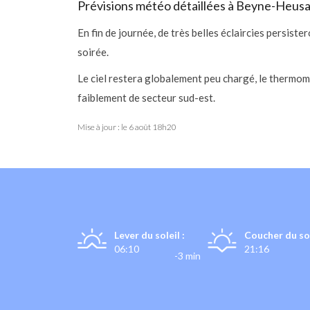
Prévisions météo détaillées à Beyne-Heus
En fin de journée, de très belles éclaircies persis
soirée.
Le ciel restera globalement peu chargé, le thermom
faiblement de secteur sud-est.
Mise à jour : le
6 août 18h20
Lever du soleil :
Coucher du sol
06:10
21:16
-3 min