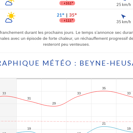
↑
+10.1°
25 km/h
21°
|
35°
↑
+12.1°
35 km/h
franchement durant les prochains jours. Le temps s’annonce sec duran
les avec un épisode de forte chaleur, un réchauffement progressif de 2
resteront peu venteuses.
RAPHIQUE MÉTÉO : BEYNE-HEUS
35
35
33
33
33
33
33
33
31
31
29
29
21
21
19
19
19
19