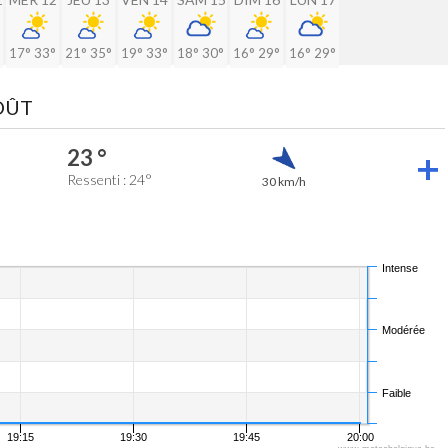
17°
33°
21°
35°
19°
33°
18°
30°
16°
29°
16°
29°
AOÛT
23 °
Ressenti : 24°
30 km/h
Intense
Modérée
Faible
19:15
19:30
19:45
20:00