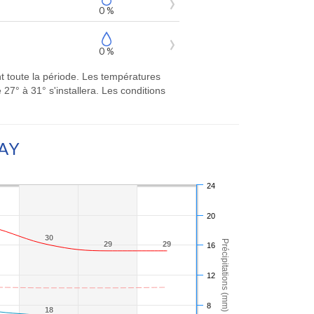
0 %
0 %
t toute la période. Les températures
7° à 31° s'installera. Les conditions
AY
24
20
30
30
Précipitations (mm)
29
29
29
29
16
12
8
18
18