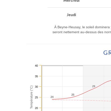
Mercredi
Jeudi
À Beyne-Heusay, le soleil dominera 
seront nettement au-dessus des norma
G
40
35
29
29
30
Température (°C)
25
25
24
24
25
20