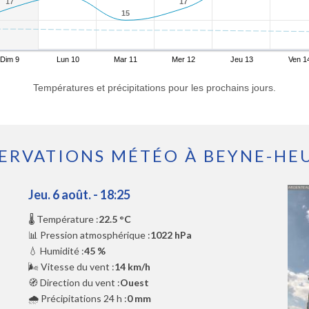
17
17
17
17
15
15
Dim 9
Lun 10
Mar 11
Mer 12
Jeu 13
Ven 1
Températures et précipitations pour les prochains jours.
ERVATIONS MÉTÉO À BEYNE-HE
Jeu. 6 août. - 18:25
🌡️ Température :
22.5 °C
📊 Pression atmosphérique :
1022 hPa
💧 Humidité :
45 %
🌬️ Vitesse du vent :
14 km/h
🧭 Direction du vent :
Ouest
🌧️ Précipitations 24 h :
0 mm