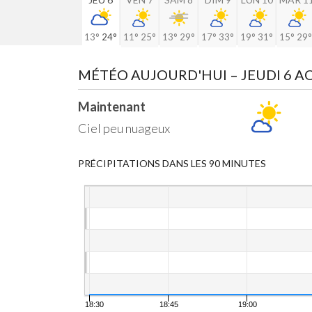
13°
24°
11°
25°
13°
29°
17°
33°
19°
31°
15°
29°
MÉTÉO AUJOURD'HUI
– JEUDI 6 
Maintenant
Ciel peu nuageux
PRÉCIPITATIONS DANS LES 90 MINUTES
18:30
18:45
19:00