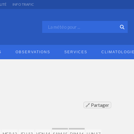
LITÉ
INFO TRAFIC
S
OBSERVATIONS
SERVICES
CLIMATOLOGI
🔗 Partager
1
MER 12
JEU 13
VEN 14
SAM 15
DIM 16
LUN 17