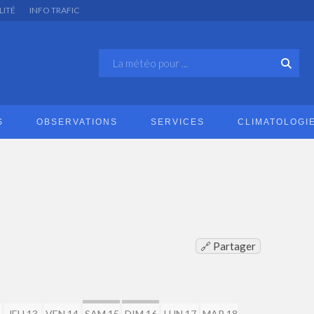
LITÉ
INFO TRAFIC
S
OBSERVATIONS
SERVICES
CLIMATOLOGI
🔗 Partager
2
JEU 13
VEN 14
SAM 15
DIM 16
LUN 17
MAR 18