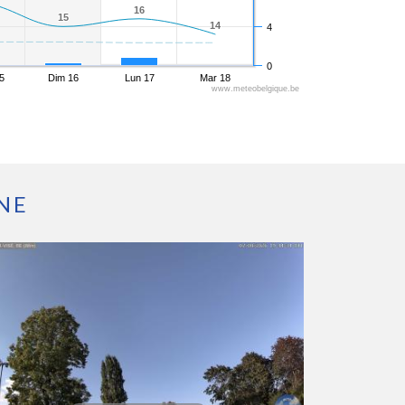
16
16
15
15
14
14
4
0
5
Dim 16
Lun 17
Mar 18
www.meteobelgique.be
NE