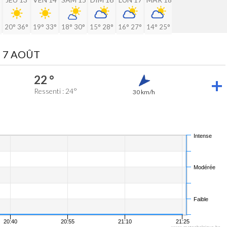
20°
36°
19°
33°
18°
30°
15°
28°
16°
27°
14°
25°
 7 AOÛT
22 °
Ressenti : 24°
30 km/h
Intense
Modérée
Faible
20:40
20:55
21:10
21:25