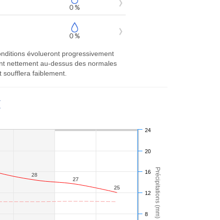
0 %
0 %
onditions évolueront progressivement
ront nettement au-dessus des normales
 soufflera faiblement.
E
24
20
Précipitations (mm)
16
28
28
27
27
25
25
12
8