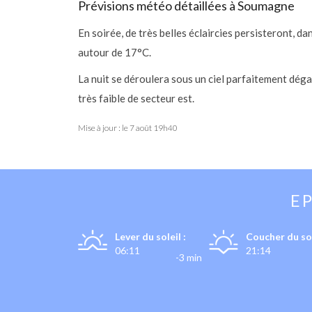
Prévisions météo détaillées à Soumagne
En soirée, de très belles éclaircies persisteront, 
autour de 17°C.
La nuit se déroulera sous un ciel parfaitement dég
très faible de secteur est.
Mise à jour : le
7 août 19h40
E
Lever du soleil :
Coucher du sol
06:11
21:14
-3 min