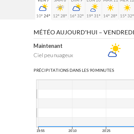
10°
24°
12°
28°
16°
32°
19°
31°
14°
28°
15°
32°
MÉTÉO AUJOURD'HUI
– VENDREDI
Maintenant
Ciel peu nuageux
PRÉCIPITATIONS DANS LES 90 MINUTES
19:55
20:10
20:25