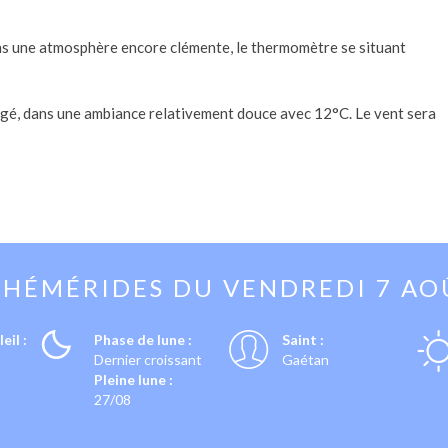
dans une atmosphère encore clémente, le thermomètre se situant
agé, dans une ambiance relativement douce avec 12°C. Le vent sera
PHÉMÉRIDES DU
VENDREDI 7 AO
eil :
Phase de lune :
Saint :
Dernier croissant
Gaétan
Pleine lune :
27/08