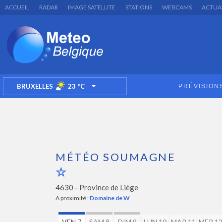
ACCUEIL
RADAR
IMAGE SATELLITE
STATIONS
WEBCAMS
ACTUA
BRUXELLES
23
°C
PRÉVISION
TOGGLE DROPDOWN
MÉTÉO SOUMAGNE
4630 -
Province de Liège
A proximité :
Domaine de W
VEN 7
SAM 8
DIM 9
LUN 10
MAR 11
MER 1