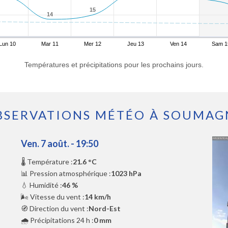
15
15
14
14
Lun 10
Mar 11
Mer 12
Jeu 13
Ven 14
Sam 1
Températures et précipitations pour les prochains jours.
BSERVATIONS MÉTÉO À SOUMAG
Ven. 7 août. - 19:50
🌡️ Température :
21.6 °C
📊 Pression atmosphérique :
1023 hPa
💧 Humidité :
46 %
🌬️ Vitesse du vent :
14 km/h
🧭 Direction du vent :
Nord-Est
🌧️ Précipitations 24 h :
0 mm