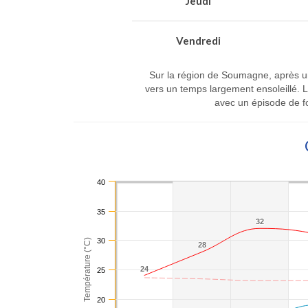
Jeudi
Vendredi
Sur la région de Soumagne, après un
vers un temps largement ensoleillé. 
avec un épisode de fo
40
35
32
32
30
Température (°C)
28
28
24
24
25
20