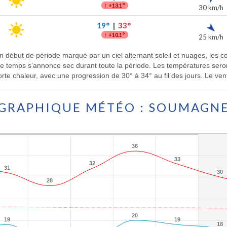
↑
+13.1°
30 km/h
19°
|
33°
↑
+10.1°
25 km/h
 début de période marqué par un ciel alternant soleil et nuages, les c
Le temps s’annonce sec durant toute la période. Les températures se
rte chaleur, avec une progression de 30° à 34° au fil des jours. Le vent
GRAPHIQUE MÉTÉO : SOUMAGN
36
36
33
33
32
32
31
31
30
30
28
28
20
20
19
19
19
19
18
18