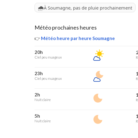
🌧️
À Soumagne, pas de pluie prochainement
Météo prochaines heures
👉
Météo heure par heure Soumagne
20h
2
Ciel peu nuageux
R
23h
1
Ciel peu nuageux
R
2h
1
Nuit claire
R
5h
1
Nuit claire
R