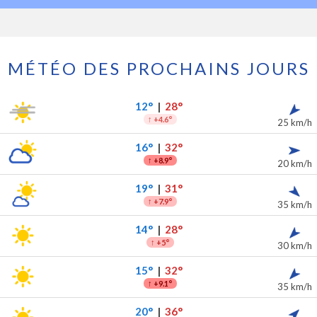
MÉTÉO DES PROCHAINS JOURS
7 prochains jours
ipitations
12°
|
28°
↑
+4.6°
25 km/h
16°
|
32°
↑
+8.9°
20 km/h
19°
|
31°
↑
+7.9°
35 km/h
14°
|
28°
↑
+5°
30 km/h
15°
|
32°
↑
+9.1°
35 km/h
20°
|
36°