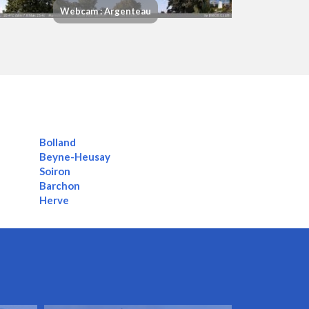
Webcam : Argenteau
Bolland
Beyne-Heusay
Soiron
Barchon
Herve