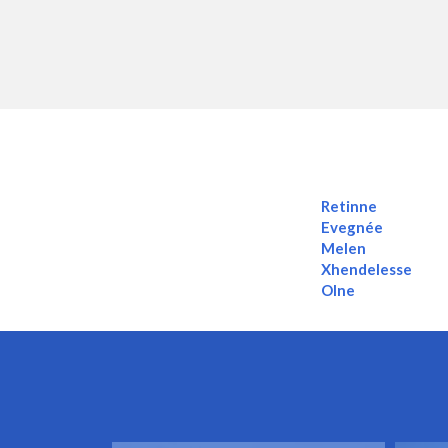
Retinne
Evegnée
Melen
Xhendelesse
Olne