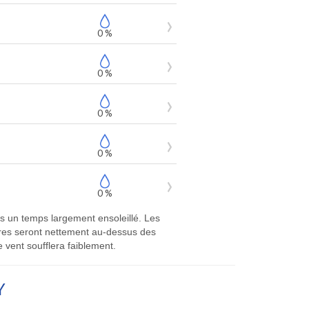
0 %
0 %
0 %
0 %
0 %
rs un temps largement ensoleillé. Les
ures seront nettement au-dessus des
 vent soufflera faiblement.
Y