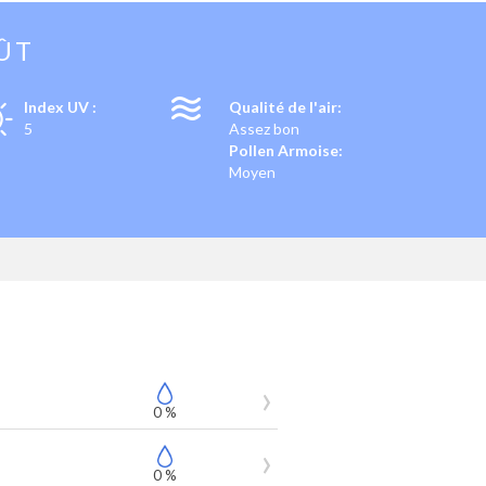
ÛT
Index UV :
Qualité de l'air:
5
Assez bon
Pollen Armoise:
Moyen
0 %
0 %