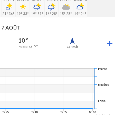
21°
36°
19°
33°
19°
31°
16°
28°
15°
28°
14°
24°
 7 AOÛT
10 °
Ressenti : 9°
15 km/h
Intense
Modérée
Faible
05:25
05:40
05:55
06:10