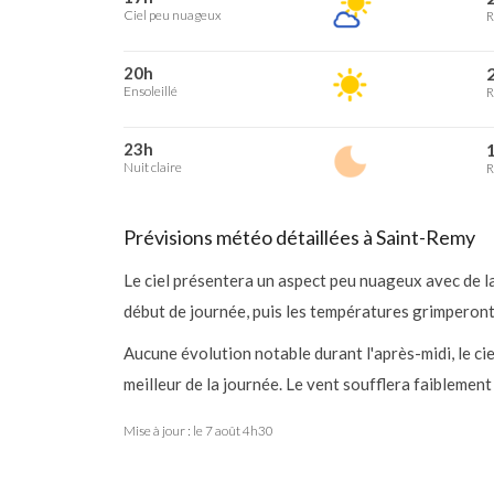
Ciel peu nuageux
R
20h
2
Ensoleillé
R
23h
1
Nuit claire
R
Prévisions météo détaillées à Saint-Remy
Le ciel présentera un aspect peu nuageux avec de l
début de journée, puis les températures grimperont
Aucune évolution notable durant l'après-midi, le c
meilleur de la journée. Le vent soufflera faiblement
Mise à jour : le
7 août 4h30