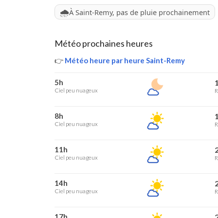
🌧️
À Saint-Remy, pas de pluie prochainement
Météo prochaines heures
👉
Météo heure par heure Saint-Remy
5h
1
Ciel peu nuageux
R
8h
1
Ciel peu nuageux
R
11h
2
Ciel peu nuageux
R
14h
2
Ciel peu nuageux
R
17h
2