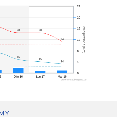
24
20
Précipitations (mm)
16
28
28
28
28
24
24
12
8
16
16
15
15
14
14
4
0
5
Dim 16
Lun 17
Mar 18
www.meteobelgique.be
EMY