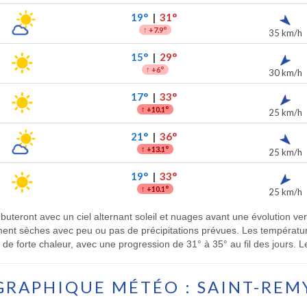
19°
|
31°
↑
+7.9°
35 km/h
15°
|
29°
↑
+6°
30 km/h
17°
|
33°
↑
+10.1°
25 km/h
21°
|
36°
↑
+13.1°
25 km/h
19°
|
33°
↑
+10.1°
25 km/h
buteront avec un ciel alternant soleil et nuages avant une évolution ve
ement sèches avec peu ou pas de précipitations prévues. Les températ
e forte chaleur, avec une progression de 31° à 35° au fil des jours. Le
GRAPHIQUE MÉTÉO : SAINT-REM