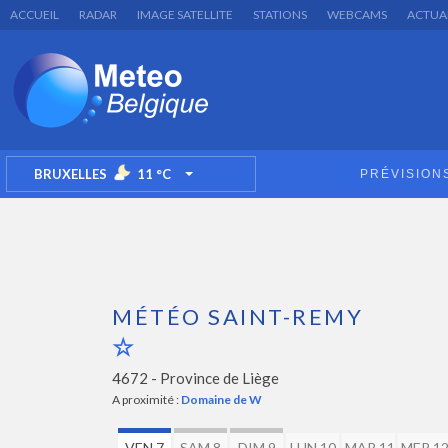
ACCUEIL
RADAR
IMAGE SATELLITE
STATIONS
WEBCAMS
ACTUA
BRUXELLES
11
°C
PRÉVISION
TOGGLE DROPDOWN
MÉTÉO SAINT-REMY
4672 -
Province de Liège
A proximité :
Domaine de W
VEN 7
SAM 8
DIM 9
LUN 10
MAR 11
MER 1