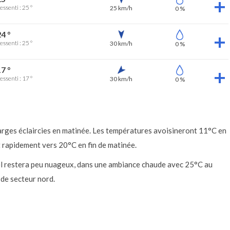
essenti : 25 °
25 km/h
0 %
4 °
essenti : 25 °
30 km/h
0 %
7 °
essenti : 17 °
30 km/h
0 %
arges éclaircies en matinée. Les températures avoisineront 11°C en
 rapidement vers 20°C en fin de matinée.
iel restera peu nuageux, dans une ambiance chaude avec 25°C au
 de secteur nord.