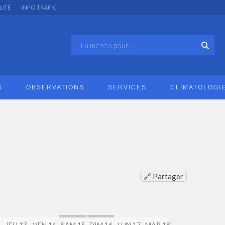
LITÉ
INFO TRAFIC
S
OBSERVATIONS
SERVICES
CLIMATOLOGI
🔗 Partager
2
JEU 13
VEN 14
SAM 15
DIM 16
LUN 17
MAR 18