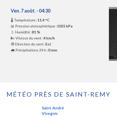
Ven. 7 août. - 04:30
🌡️ Température :
11.4 °C
📊 Pression atmosphérique :
1025 hPa
💧 Humidité :
81 %
🌬️ Vitesse du vent :
4 km/h
🧭 Direction du vent :
Est
🌧️ Précipitations 24 h :
0 mm
MÉTÉO PRÈS DE SAINT-REMY
Saint-André
Vivegnis