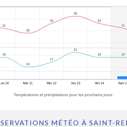
36
36
33
33
33
33
31
31
31
31
29
29
21
21
19
19
19
19
19
19
17
17
15
15
Lun 10
Mar 11
Mer 12
Jeu 13
Ven 14
Sam 1
Températures et précipitations pour les prochains jours.
SERVATIONS MÉTÉO À SAINT-R