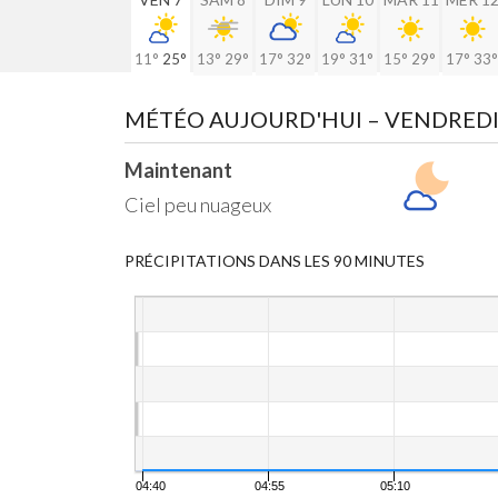
11°
25°
13°
29°
17°
32°
19°
31°
15°
29°
17°
33°
MÉTÉO AUJOURD'HUI
– VENDREDI
Maintenant
Ciel peu nuageux
PRÉCIPITATIONS DANS LES 90 MINUTES
04:40
04:55
05:10