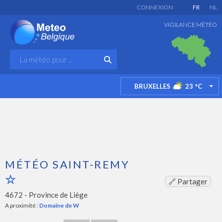
CONNEXION
FR
NL
VIGILANCE MÉTÉO
BRUXELLES
23
°C
TO
MÉTÉO SAINT-REMY
🔗 Partager
4672 -
Province de Liège
A proximité :
Domaine de W