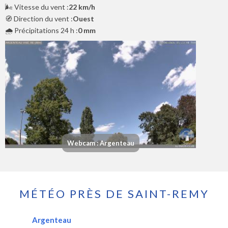
🌬️ Vitesse du vent :
22 km/h
🧭 Direction du vent :
Ouest
🌧️ Précipitations 24 h :
0 mm
Webcam : Argenteau
MÉTÉO PRÈS DE SAINT-REMY
Argenteau