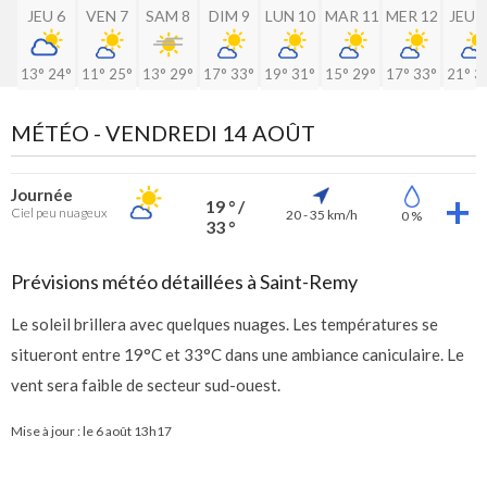
JEU 6
VEN 7
SAM 8
DIM 9
LUN 10
MAR 11
MER 12
JEU 
13°
24°
11°
25°
13°
29°
17°
33°
19°
31°
15°
29°
17°
33°
21°
3
MÉTÉO -
VENDREDI 14 AOÛT
Journée
19 ° /
Ciel peu nuageux
20 - 35 km/h
0 %
33 °
Prévisions météo détaillées à Saint-Remy
Le soleil brillera avec quelques nuages. Les températures se
situeront entre 19°C et 33°C dans une ambiance caniculaire. Le
vent sera faible de secteur sud-ouest.
Mise à jour : le
6 août 13h17