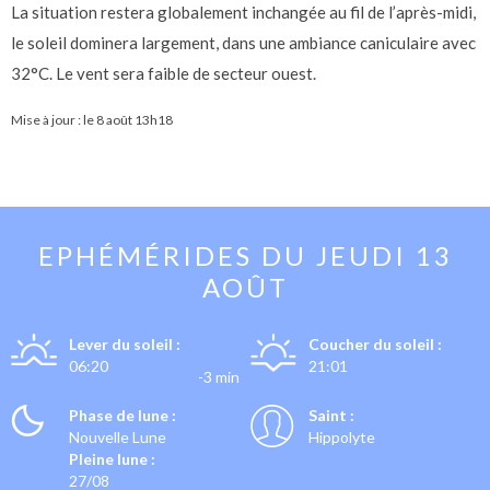
La situation restera globalement inchangée au fil de l’après-midi,
le soleil dominera largement, dans une ambiance caniculaire avec
32°C. Le vent sera faible de secteur ouest.
Mise à jour : le
8 août 13h18
EPHÉMÉRIDES DU
JEUDI 13
AOÛT
Lever du soleil :
Coucher du soleil :
06:20
21:01
-3 min
Phase de lune :
Saint :
Nouvelle Lune
Hippolyte
Pleine lune :
27/08