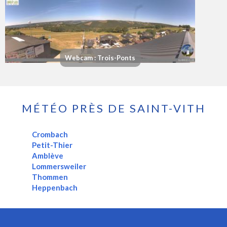
Webcam : Trois-Ponts
MÉTÉO PRÈS DE SAINT-VITH
Crombach
Petit-Thier
Amblève
Lommersweiler
Thommen
Heppenbach