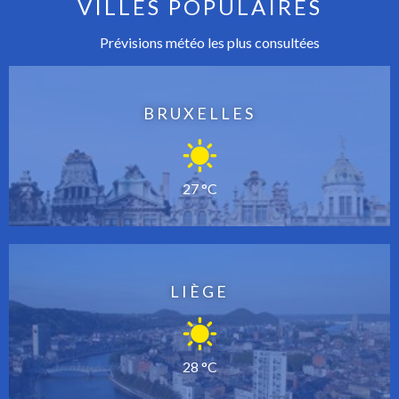
VILLES POPULAIRES
Prévisions météo les plus consultées
BRUXELLES
27 °C
LIÈGE
28 °C