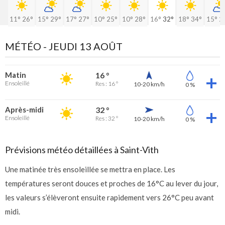
11°
26°
15°
29°
17°
27°
10°
25°
10°
28°
16°
32°
18°
34°
15°
2
MÉTÉO -
JEUDI 13 AOÛT
Matin
16 °
Ensoleillé
Res : 16 °
10-20 km/h
0 %
Après-midi
32 °
Ensoleillé
Res : 32 °
10-20 km/h
0 %
Prévisions météo détaillées à Saint-Vith
Une matinée très ensoleillée se mettra en place. Les
températures seront douces et proches de 16°C au lever du jour,
les valeurs s’élèveront ensuite rapidement vers 26°C peu avant
midi.