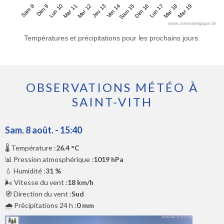
Sam 8
Mar 11
Ven 14
Lun 17
Lun 10
Jeu 13
Dim 16
Mer 19
Dim 9
Mer 12
Sam 15
Mar 18
www.meteobelgique.be
Températures et précipitations pour les prochains jours.
OBSERVATIONS MÉTÉO À
SAINT-VITH
Sam. 8 août. - 15:40
🌡️ Température :
26.4 °C
📊 Pression atmosphérique :
1019 hPa
💧 Humidité :
31 %
🌬️ Vitesse du vent :
18 km/h
🧭 Direction du vent :
Sud
🌧️ Précipitations 24 h :
0 mm