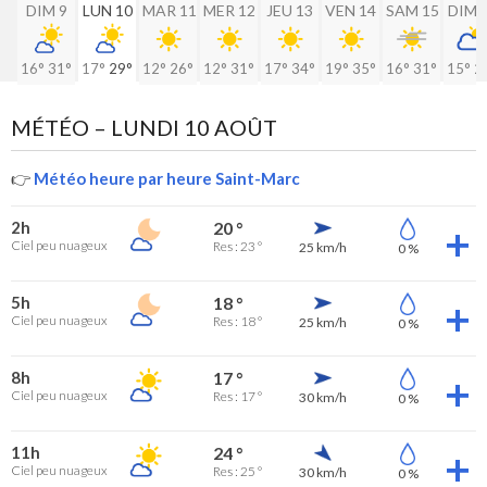
DIM 9
LUN 10
MAR 11
MER 12
JEU 13
VEN 14
SAM 15
DIM 
16°
31°
17°
29°
12°
26°
12°
31°
17°
34°
19°
35°
16°
31°
15°
2
MÉTÉO –
LUNDI 10 AOÛT
👉
Météo heure par heure Saint-Marc
2h
20 °
Ciel peu nuageux
Res : 23 °
25 km/h
0 %
5h
18 °
Ciel peu nuageux
Res : 18 °
25 km/h
0 %
8h
17 °
Ciel peu nuageux
Res : 17 °
30 km/h
0 %
11h
24 °
Ciel peu nuageux
Res : 25 °
30 km/h
0 %