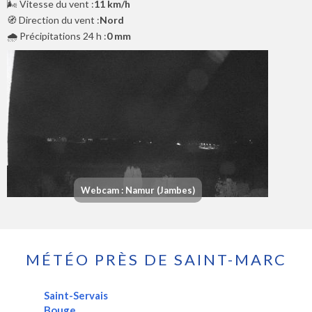
🌬️ Vitesse du vent :
11 km/h
🧭 Direction du vent :
Nord
🌧️ Précipitations 24 h :
0 mm
Webcam : Namur (Jambes)
MÉTÉO PRÈS DE SAINT-MARC
Saint-Servais
Bouge