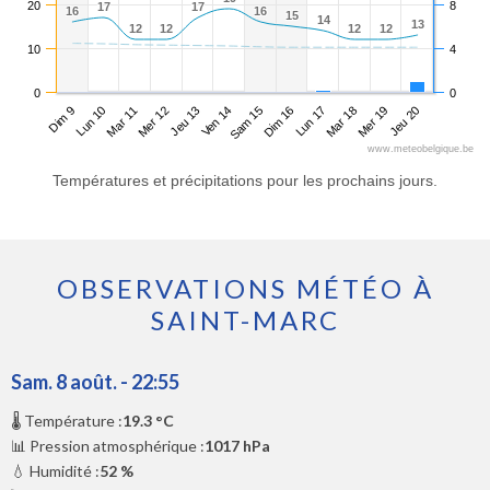
20
8
17
17
17
17
16
16
16
16
15
15
14
14
13
13
12
12
12
12
12
12
12
12
10
4
0
0
Dim 9
Mer 12
Sam 15
Mar 18
Mar 11
Ven 14
Lun 17
Jeu 20
Lun 10
Jeu 13
Dim 16
Mer 19
www.meteobelgique.be
Températures et précipitations pour les prochains jours.
OBSERVATIONS MÉTÉO À
SAINT-MARC
Sam. 8 août. - 22:55
🌡️ Température :
19.3 °C
📊 Pression atmosphérique :
1017 hPa
💧 Humidité :
52 %