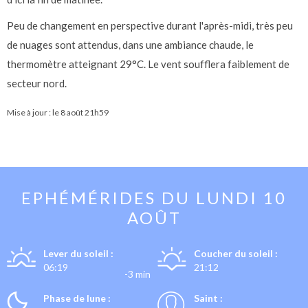
Peu de changement en perspective durant l'après-midi, très peu
de nuages sont attendus, dans une ambiance chaude, le
thermomètre atteignant 29°C. Le vent soufflera faiblement de
secteur nord.
Mise à jour : le
8 août 21h59
EPHÉMÉRIDES DU
LUNDI 10
AOÛT
Lever du soleil :
Coucher du soleil :
06:19
21:12
-3 min
Phase de lune :
Saint :