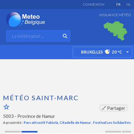
CONNEXION
FR
NL
VIGILANCE MÉTÉO
BRUXELLES
20
°C
TO
MÉTÉO SAINT-MARC
🔗 Partager
5003 -
Province de Namur
A proximité :
Parc attractif Fabiola
,
Citadelle de Namur
,
Festival Les Solidarités