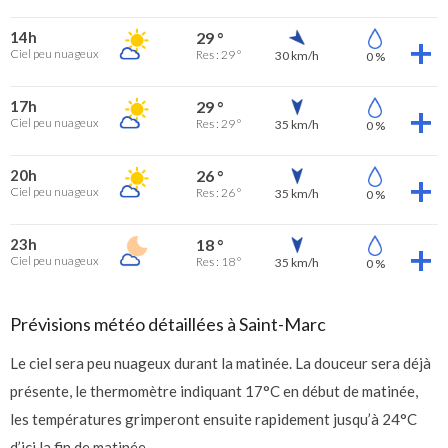
14h
29 °
Ciel peu nuageux
Res : 29 °
30 km/h
0 %
17h
29 °
Ciel peu nuageux
Res : 29 °
35 km/h
0 %
20h
26 °
Ciel peu nuageux
Res : 26 °
35 km/h
0 %
23h
18 °
Ciel peu nuageux
Res : 18 °
35 km/h
0 %
Prévisions météo détaillées à Saint-Marc
Le ciel sera peu nuageux durant la matinée. La douceur sera déjà
présente, le thermomètre indiquant 17°C en début de matinée,
les températures grimperont ensuite rapidement jusqu’à 24°C
d’ici la fin de matinée.