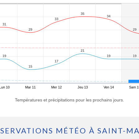
35
35
34
34
33
33
31
31
29
29
29
29
21
21
19
19
19
19
19
19
17
17
15
15
Lun 10
Mar 11
Mer 12
Jeu 13
Ven 14
Sam 1
Températures et précipitations pour les prochains jours.
SERVATIONS MÉTÉO À SAINT-M