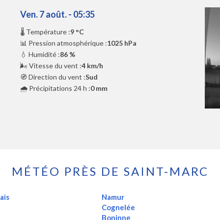
Ven. 7 août. - 05:35
🌡️ Température :
9 °C
📊 Pression atmosphérique :
1025 hPa
💧 Humidité :
86 %
🌬️ Vitesse du vent :
4 km/h
🧭 Direction du vent :
Sud
🌧️ Précipitations 24 h :
0 mm
MÉTÉO PRÈS DE SAINT-MARC
ais
Namur
Cognelée
Boninne