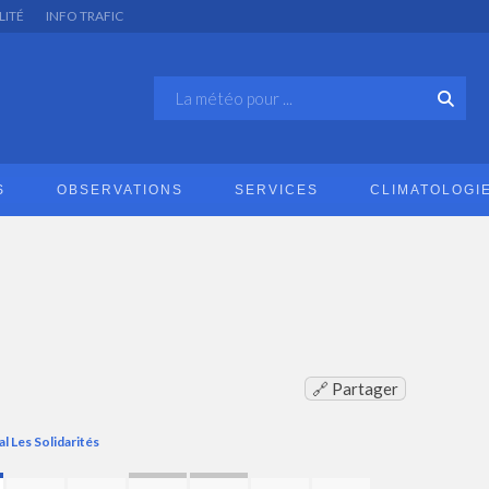
LITÉ
INFO TRAFIC
S
OBSERVATIONS
SERVICES
CLIMATOLOGI
🔗 Partager
al Les Solidarités