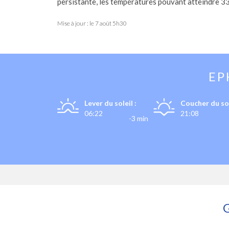
persistante, les températures pouvant atteindre 33°
Mise à jour : le
7 août 5h30
EP
Lever du soleil :
Coucher du sol
06:22
21:08
-3 min