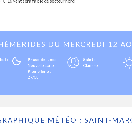
C. Le vent sera faible de secteur nord.
HÉMÉRIDES DU
MERCREDI 12 A
eil :
Phase de lune :
Saint :
Nouvelle Lune
Clarisse
Pleine lune :
27/08
GRAPHIQUE MÉTÉO : SAINT-MAR