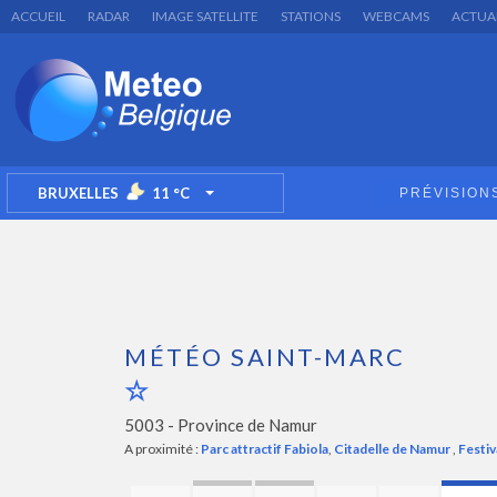
ACCUEIL
RADAR
IMAGE SATELLITE
STATIONS
WEBCAMS
ACTUA
BRUXELLES
11
°C
PRÉVISION
TOGGLE DROPDOWN
MÉTÉO SAINT-MARC
5003 -
Province de Namur
A proximité :
Parc attractif Fabiola
,
Citadelle de Namur
,
Festiv