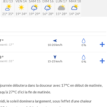
2
JEU 13
VEN 14
SAM 15
DIM 16
LUN 17
MAR 18
21°
35°
19°
34°
19°
29°
16°
28°
15°
28°
14°
24°
7 °
ssenti : 17 °
10-20 km/h
0 %
3 °
ssenti : 33 °
15-25 km/h
0 %
a journée débutera dans la douceur avec 17°C en début de matinée,
u’à 27°C d’ici la fin de matinée.
di, le soleil dominera largement, sous l’effet d’une chaleur