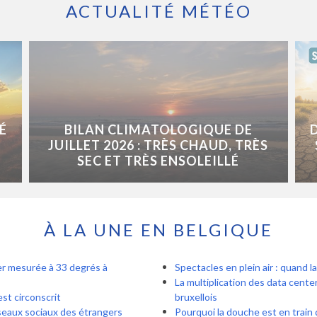
ACTUALITÉ MÉTÉO
É
BILAN CLIMATOLOGIQUE DE
JUILLET 2026 : TRÈS CHAUD, TRÈS
SEC ET TRÈS ENSOLEILLÉ
À LA UNE EN BELGIQUE
er mesurée à 33 degrés à
Spectacles en plein air : quand l
La multiplication des data center
est circonscrit
bruxellois
seaux sociaux des étrangers
Pourquoi la douche est en train d