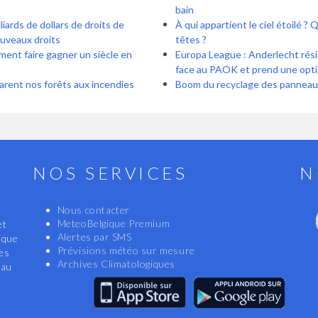
bain
iards de dollars de droits de
À qui appartient le ciel étoilé ?
ouveaux droits
têtes ?
iment faire gagner un siècle en
Europa League : Anderlecht rési
face au PAOK et prend une optio
s du DNF préparent nos forêts aux incendies
Boom du recyclage des panneau
NOS SERVICES
N
Nous contacter
MeteoBelgique Premium
et
Alertes par SMS
ique
Prévisions météo sur mesure
les
Archives Climatologiques
eau