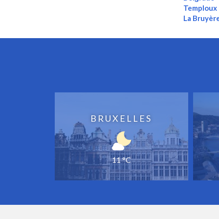
Temploux
La Bruyèr
BRUXELLES
11 °C