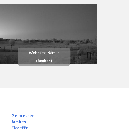
Webcam : Namur
(Jambes)
Gelbressée
Jambes
Floreffe