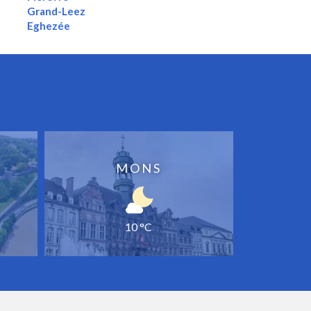
Grand-Leez
Eghezée
MONS
10 °C