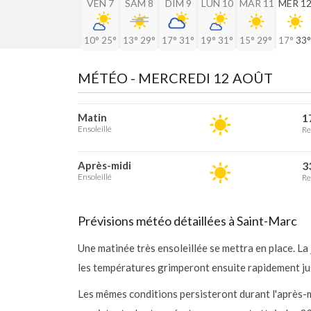
VEN 7
SAM 8
DIM 9
LUN 10
MAR 11
MER 1
10°
25°
13°
29°
17°
31°
19°
31°
15°
29°
17°
33°
MÉTÉO -
MERCREDI 12 AOÛT
Matin
1
Ensoleillé
Re
Après-midi
3
Ensoleillé
Re
Prévisions météo détaillées à Saint-Marc
Une matinée très ensoleillée se mettra en place. L
les températures grimperont ensuite rapidement jusq
Les mêmes conditions persisteront durant l'après-mi