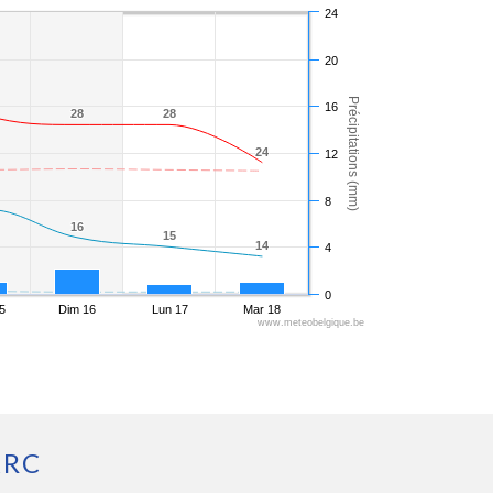
24
20
Précipitations (mm)
16
28
28
28
28
24
24
12
8
16
16
15
15
14
14
4
0
5
Dim 16
Lun 17
Mar 18
www.meteobelgique.be
ARC