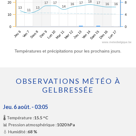
18
18
20
8
17
17
17
17
17
17
17
17
16
16
16
16
16
16
14
14
13
13
13
13
11
11
10
4
0
0
Jeu 6
Dim 9
Mer 12
Sam 15
Sam 8
Mar 11
Ven 14
Lun 17
Ven 7
Lun 10
Jeu 13
Dim 16
www.meteobelgique.be
Températures et précipitations pour les prochains jours.
OBSERVATIONS MÉTÉO À
GELBRESSÉE
Jeu. 6 août. - 03:05
🌡️ Température :
15.5 °C
📊 Pression atmosphérique :
1020 hPa
💧 Humidité :
68 %