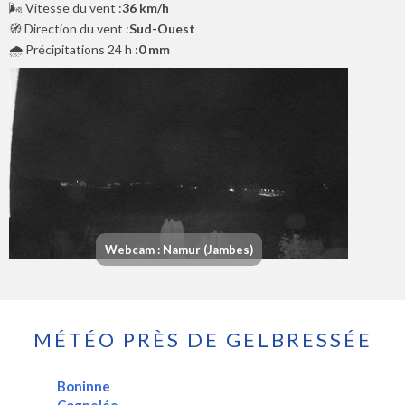
🌬️ Vitesse du vent :
36 km/h
🧭 Direction du vent :
Sud-Ouest
🌧️ Précipitations 24 h :
0 mm
Webcam : Namur (Jambes)
MÉTÉO PRÈS DE GELBRESSÉE
Boninne