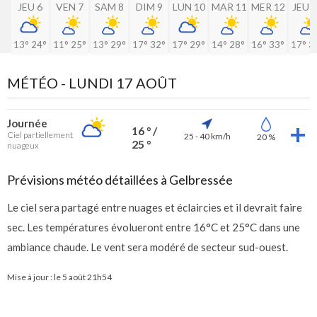
JEU 6
VEN 7
SAM 8
DIM 9
LUN 10
MAR 11
MER 12
JEU 
13°
24°
11°
25°
13°
29°
17°
32°
17°
29°
14°
28°
16°
33°
17°
3
MÉTÉO -
LUNDI 17 AOÛT
Journée
16 ° /
Ciel partiellement
25 - 40 km/h
20 %
25 °
nuageux
Prévisions météo détaillées à Gelbressée
Le ciel sera partagé entre nuages et éclaircies et il devrait faire
sec. Les températures évolueront entre 16°C et 25°C dans une
ambiance chaude. Le vent sera modéré de secteur sud-ouest.
Mise à jour : le
5 août 21h54