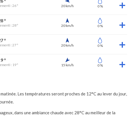
6 °
essenti : 26 °
20 km/h
0 %
8 °
essenti : 28 °
20 km/h
0 %
7 °
essenti : 27 °
20 km/h
0 %
9 °
essenti : 19 °
15 km/h
0 %
 matinée. Les températures seront proches de 12°C au lever du jour,
journée.
 nuageux, dans une ambiance chaude avec 28°C au meilleur de la