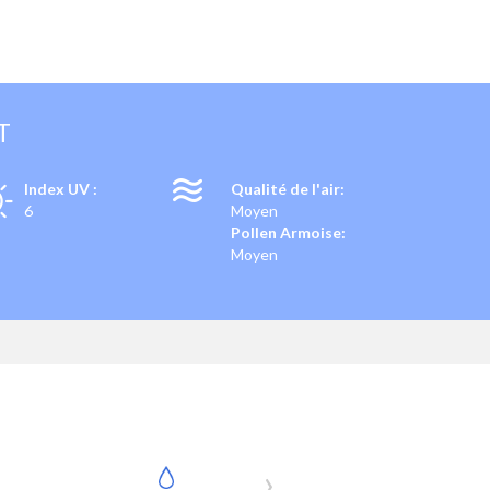
T
Index UV :
Qualité de l'air:
6
Moyen
Pollen Armoise:
Moyen