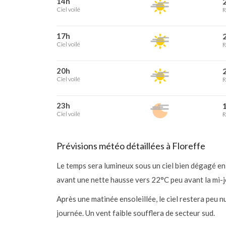
14h
2
Ciel voilé
R
17h
2
Ciel voilé
R
20h
2
Ciel voilé
R
23h
1
Ciel voilé
R
Prévisions météo détaillées à Floreffe
Le temps sera lumineux sous un ciel bien dégagé en
avant une nette hausse vers 22°C peu avant la mi-
Après une matinée ensoleillée, le ciel restera peu
journée. Un vent faible soufflera de secteur sud.