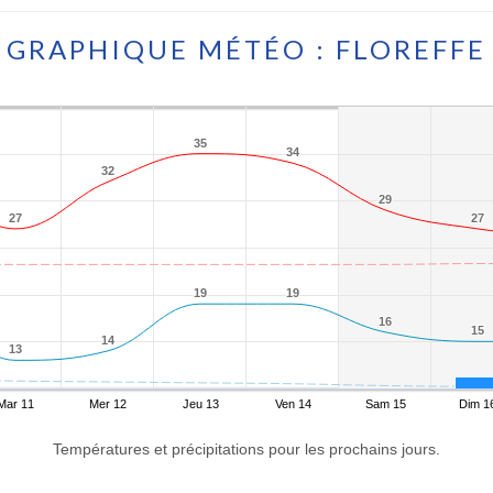
GRAPHIQUE MÉTÉO : FLOREFFE
35
35
34
34
32
32
29
29
27
27
27
27
19
19
19
19
16
16
15
15
14
14
13
13
Mar 11
Mer 12
Jeu 13
Ven 14
Sam 15
Dim 1
Températures et précipitations pour les prochains jours.