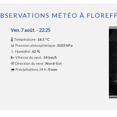
BSERVATIONS MÉTÉO À FLOREF
Ven. 7 août. - 22:25
🌡️ Température :
16.5 °C
📊 Pression atmosphérique :
1023 hPa
💧 Humidité :
62 %
🌬️ Vitesse du vent :
14 km/h
🧭 Direction du vent :
Nord-Est
🌧️ Précipitations 24 h :
0 mm