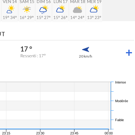
VEN 14
SAM 15
DIM 16
LUN 17
MAR 18
MER 19
19°
34°
16°
29°
15°
27°
15°
26°
14°
24°
13°
23°
ÛT
17 °
Ressenti : 17°
20 km/h
Intense
Modérée
Faible
23:15
23:30
23:45
00:00