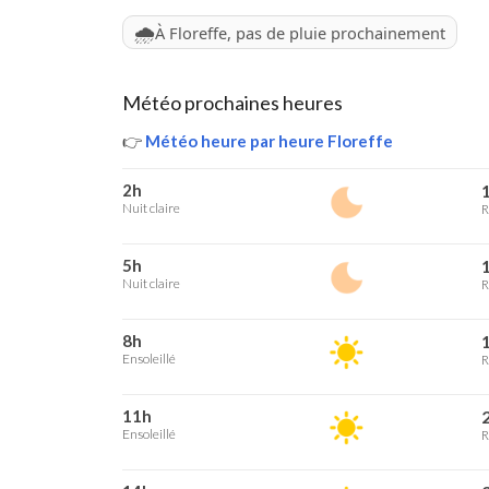
🌧️
À Floreffe, pas de pluie prochainement
Météo prochaines heures
👉
Météo heure par heure Floreffe
2h
1
Nuit claire
R
5h
1
Nuit claire
R
8h
1
Ensoleillé
R
11h
2
Ensoleillé
R