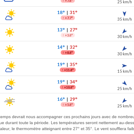
↑
+7.6°
25 km/h
18°
|
31°
↑
+7.7°
35 km/h
13°
|
27°
↑
+3.8°
30 km/h
14°
|
32°
↑
+8.8°
30 km/h
19°
|
35°
↑
+11.8°
15 km/h
19°
|
34°
↑
+10.8°
25 km/h
16°
|
29°
↑
+5.8°
25 km/h
au temps devrait nous accompagner ces prochains jours avec de nombreu
tendue durant toute la période. Les températures seront nettement au-d
haleur, le thermomètre atteignant entre 27° et 35°. Le vent soufflera fai