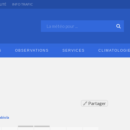
LITÉ
INFO TRAFIC
S
OBSERVATIONS
SERVICES
CLIMATOLOGI
🔗 Partager
abiola