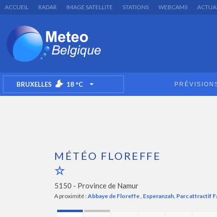
ACCUEIL
RADAR
IMAGE SATELLITE
STATIONS
WEBCAMS
ACTUA
BRUXELLES
18
°C
PRÉVISION
TOGGLE DROPDOWN
MÉTÉO FLOREFFE
5150 -
Province de Namur
A proximité :
Abbaye de Floreffe
,
Esperanzah
,
Parc attractif F