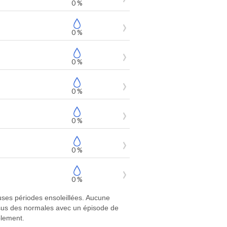
0 %
0 %
0 %
0 %
0 %
0 %
0 %
ses périodes ensoleillées. Aucune
essus des normales avec un épisode de
blement.