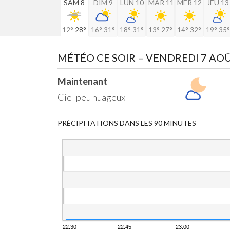
SAM 8
DIM 9
LUN 10
MAR 11
MER 12
JEU 13
12°
28°
16°
31°
18°
31°
13°
27°
14°
32°
19°
35°
MÉTÉO CE SOIR
– VENDREDI 7 AO
Maintenant
Ciel peu nuageux
PRÉCIPITATIONS DANS LES 90 MINUTES
22:30
22:45
23:00