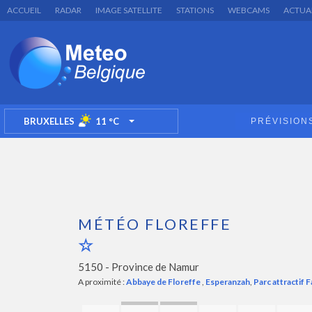
ACCUEIL
RADAR
IMAGE SATELLITE
STATIONS
WEBCAMS
ACTUA
BRUXELLES
11
°C
PRÉVISION
TOGGLE DROPDOWN
MÉTÉO FLOREFFE
5150 -
Province de Namur
A proximité :
Abbaye de Floreffe
,
Esperanzah
,
Parc attractif F