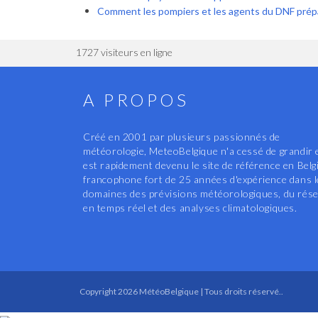
Comment les pompiers et les agent
1727 visiteurs en ligne
A PROPOS
Créé en 2001 par plusieurs passionnés de
météorologie, MeteoBelgique n'a cessé de grandir 
est rapidement devenu le site de référence en Belg
francophone fort de 25 années d'expérience dans 
domaines des prévisions météorologiques, du rés
en temps réel et des analyses climatologiques.
Copyright 2026 MétéoBelgique | Tous droits réservé..