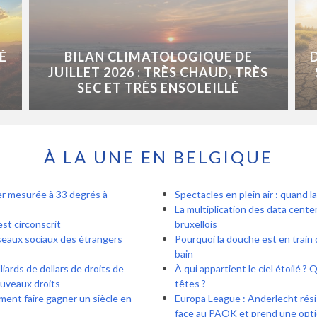
É
BILAN CLIMATOLOGIQUE DE
JUILLET 2026 : TRÈS CHAUD, TRÈS
SEC ET TRÈS ENSOLEILLÉ
À LA UNE EN BELGIQUE
er mesurée à 33 degrés à
Spectacles en plein air : quand l
La multiplication des data center
est circonscrit
bruxellois
seaux sociaux des étrangers
Pourquoi la douche est en train d
bain
iards de dollars de droits de
À qui appartient le ciel étoilé ?
ouveaux droits
têtes ?
iment faire gagner un siècle en
Europa League : Anderlecht rési
face au PAOK et prend une optio