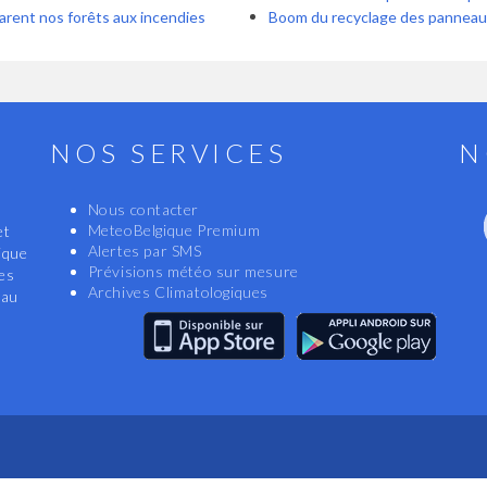
s du DNF préparent nos forêts aux incendies
Boom du recyclage des panneau
NOS SERVICES
N
Nous contacter
MeteoBelgique Premium
et
Alertes par SMS
ique
Prévisions météo sur mesure
les
Archives Climatologiques
eau