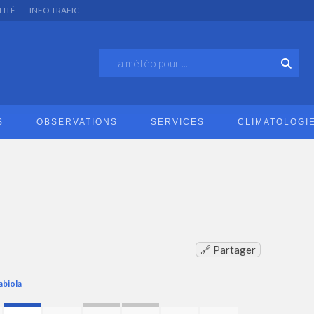
LITÉ
INFO TRAFIC
S
OBSERVATIONS
SERVICES
CLIMATOLOGI
🔗 Partager
abiola