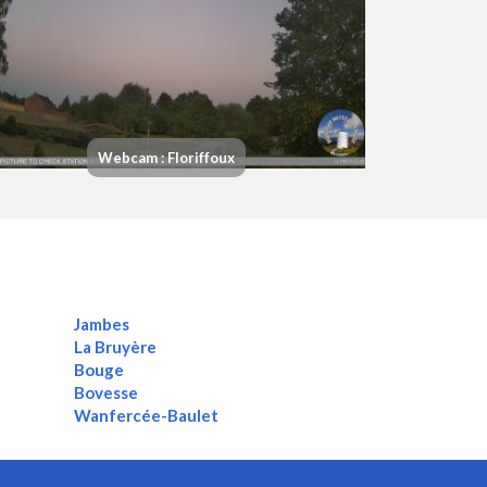
Webcam : Floriffoux
Jambes
La Bruyère
Bouge
Bovesse
Wanfercée-Baulet