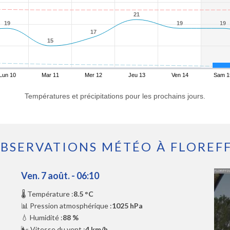
21
21
19
19
19
19
19
19
17
17
15
15
Lun 10
Mar 11
Mer 12
Jeu 13
Ven 14
Sam 1
Températures et précipitations pour les prochains jours.
BSERVATIONS MÉTÉO À FLOREF
Ven. 7 août. - 06:10
🌡️ Température :
8.5 °C
📊 Pression atmosphérique :
1025 hPa
💧 Humidité :
88 %
🌬️ Vitesse du vent :
4 km/h