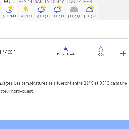
2
JEU 13
VEN 14
SAM 15
DIM 16
LUN 17
MAR 18
21°
35°
19°
34°
19°
29°
16°
28°
15°
28°
14°
24°
 ° / 35 °
15 - 25 km/h
0 %
 nuages. Les températures se situeront entre 21°C et 35°C dans une
ecteur nord-ouest.