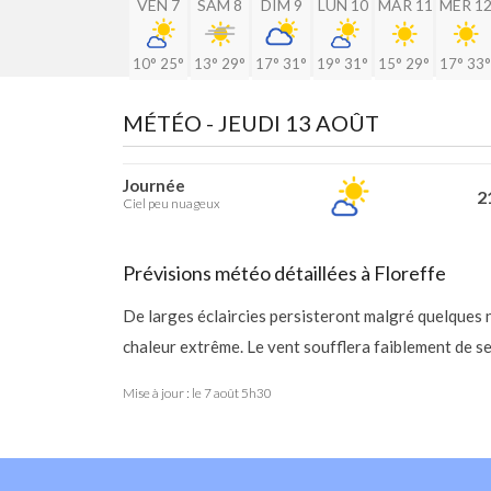
VEN 7
SAM 8
DIM 9
LUN 10
MAR 11
MER 1
10°
25°
13°
29°
17°
31°
19°
31°
15°
29°
17°
33°
MÉTÉO -
JEUDI 13 AOÛT
Journée
21
Ciel peu nuageux
Prévisions météo détaillées à Floreffe
De larges éclaircies persisteront malgré quelques
chaleur extrême. Le vent soufflera faiblement de s
Mise à jour : le
7 août 5h30