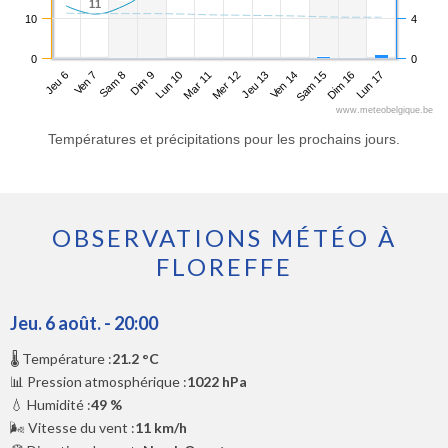
11
11
10
4
0
0
Jeu 6
Dim 9
Mer 12
Sam 15
Sam 8
Mar 11
Ven 14
Lun 17
Ven 7
Lun 10
Jeu 13
Dim 16
www.meteobelgique.be
Températures et précipitations pour les prochains jours.
OBSERVATIONS MÉTÉO À
FLOREFFE
Jeu. 6 août. - 20:00
🌡️ Température :
21.2 °C
📊 Pression atmosphérique :
1022 hPa
💧 Humidité :
49 %
🌬️ Vitesse du vent :
11 km/h