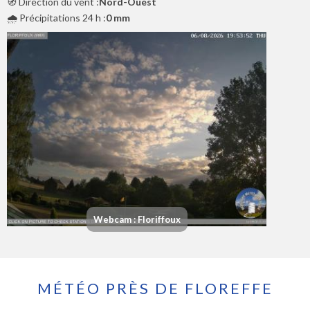
🧭 Direction du vent :
Nord-Ouest
🌧️ Précipitations 24 h :
0 mm
Webcam : Floriffoux
MÉTÉO PRÈS DE FLOREFFE