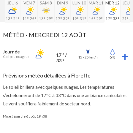
JEU 6
VEN 7
SAM 8
DIM 9
LUN 10
MAR 11
MER 12
JEU 
13°
24°
11°
25°
13°
29°
17°
32°
19°
31°
15°
29°
17°
33°
21°
3
MÉTÉO -
MERCREDI 12 AOÛT
Journée
17 ° /
Ciel peu nuageux
15 - 25 km/h
0 %
33 °
Prévisions météo détaillées à Floreffe
Le soleil brillera avec quelques nuages. Les températures
s’échelonneront de 17°C à 33°C dans une ambiance caniculaire.
Le vent soufflera faiblement de secteur nord.
Mise à jour : le
6 août 19h08