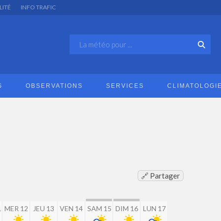
LITÉ
INFO TRAFIC
S
OBSERVATIONS
SERVICES
CLIMATOLOGI
🔗 Partager
1
MER 12
JEU 13
VEN 14
SAM 15
DIM 16
LUN 17