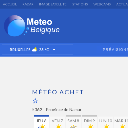
ACCUEIL
RADAR
IMAGE SATELLITE
STATIONS
WEBCAMS
ACTUA
BRUXELLES
23
°C
PRÉVISION
TOGGLE DROPDOWN
MÉTÉO ACHET
5362 -
Province de Namur
JEU 6
VEN 7
SAM 8
DIM 9
LUN 10
MAR 1