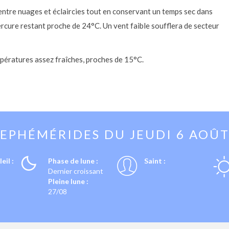
 entre nuages et éclaircies tout en conservant un temps sec dans
ercure restant proche de 24°C. Un vent faible soufflera de secteur
mpératures assez fraîches, proches de 15°C.
EPHÉMÉRIDES DU
JEUDI 6 AOÛ
eil :
Phase de lune :
Saint :
Dernier croissant
Pleine lune :
27/08