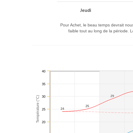
Jeudi
Pour Achet, le beau temps devrait nou
faible tout au long de la période
40
35
29
29
30
Température (°C)
25
25
24
24
25
20