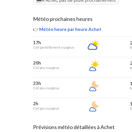
À Achet, pas de pluie prochainement
Météo prochaines heures
👉
Météo heure par heure Achet
17h
2
Ciel partiellement nuageux
R
20h
2
Ciel peu nuageux
R
23h
1
Ciel peu nuageux
R
2h
1
Ciel peu nuageux
R
Prévisions météo détaillées à Achet