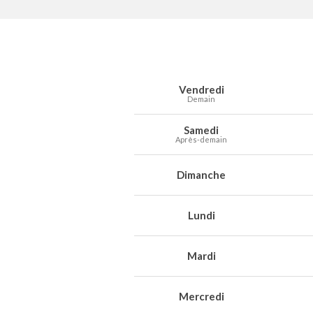
Prévisions météo à Achet pour les 7 pr
Jour
Météo
Températures
Vent
Préc
Vendredi
Demain
Samedi
Après-demain
Dimanche
Lundi
Mardi
Mercredi