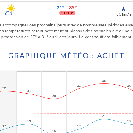
21°
|
35°
↑
+11.8°
30 km/h
s accompagner ces prochains jours avec de nombreuses périodes ensolei
. Les températures seront nettement au-dessus des normales avec une 
progression de 27° à 31° au fil des jours. Le vent soufflera faiblement.
GRAPHIQUE MÉTÉO : ACHET
35
35
33
33
33
33
32
32
31
31
29
29
21
21
19
19
19
19
17
17
17
17
15
15