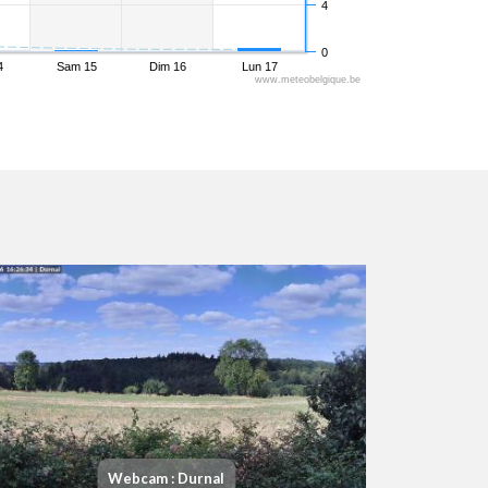
4
0
4
Sam 15
Dim 16
Lun 17
www.meteobelgique.be
Webcam : Durnal