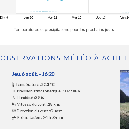
Dim 9
Lun 10
Mar 11
Mer 12
Jeu 13
Ven 1
Températures et précipitations pour les prochains jours.
OBSERVATIONS MÉTÉO À ACHET
Jeu. 6 août. - 16:20
🌡️ Température :
22.3 °C
📊 Pression atmosphérique :
1022 hPa
💧 Humidité :
39 %
🌬️ Vitesse du vent :
18 km/h
🧭 Direction du vent :
Ouest
🌧️ Précipitations 24 h :
0 mm