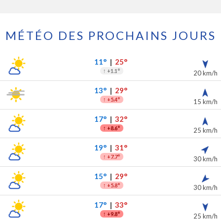
MÉTÉO DES PROCHAINS JOURS
ochains jours
ipitations
11°
|
25°
↑
+1.1°
20 km/h
13°
|
29°
↑
+5.4°
15 km/h
17°
|
32°
↑
+8.6°
25 km/h
19°
|
31°
↑
+7.7°
30 km/h
15°
|
29°
↑
+5.8°
30 km/h
17°
|
33°
↑
+9.8°
25 km/h