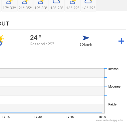
17°
33°
21°
35°
19°
33°
18°
28°
16°
29°
16°
29°
AOÛT
24 °
Ressenti : 25°
30 km/h
Intense
Modérée
Faible
17:15
17:30
17:45
18:00
www.meteobelgique.be