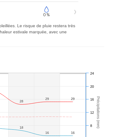
0 %
llées. Le risque de pluie restera très
chaleur estivale marquée, avec une
24
20
Précipitations (mm)
29
29
29
29
16
28
28
12
8
18
18
16
16
16
16