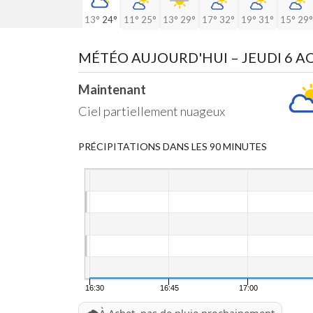
13°
24°
11°
25°
13°
29°
17°
32°
19°
31°
15°
29°
MÉTÉO AUJOURD'HUI
– JEUDI 6 
Maintenant
Ciel partiellement nuageux
PRÉCIPITATIONS DANS LES 90 MINUTES
16:30
16:45
17:00
🌧️