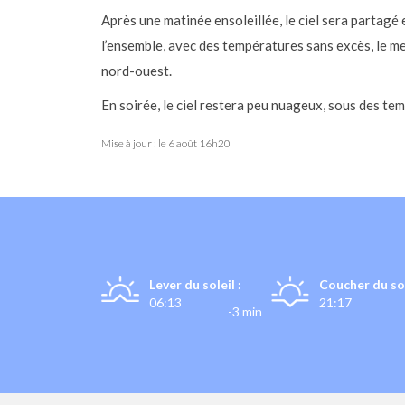
Après une matinée ensoleillée, le ciel sera partagé
l’ensemble, avec des températures sans excès, le m
nord-ouest.
En soirée, le ciel restera peu nuageux, sous des te
Mise à jour : le
6 août 16h20
Lever du soleil :
Coucher du sol
06:13
21:17
-3 min