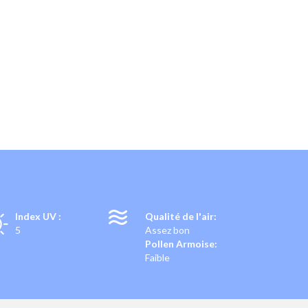
T
Index UV :
Qualité de l'air:
5
Assez bon
Pollen Armoise:
Faible