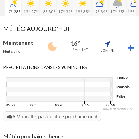
17°
28°
13°
27°
13°
30°
17°
34°
19°
35°
19°
34°
17°
25°
15°
2
MÉTÉO AUJOURD'HUI
Maintenant
16 °
Res : 16°
30 km/h
Nuit claire
PRÉCIPITATIONS DANS LES 90 MINUTES
Intense
Modérée
Faible
05:50
06:05
06:20
06:35
06:50
www.meteobelgique.be
🌧️
À Mohiville, pas de pluie prochainement
Météo prochaines heures