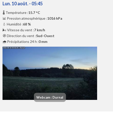
Lun. 10 août. - 05:45
🌡️ Température :
15.7 °C
📊 Pression atmosphérique :
1016 hPa
💧 Humidité :
68 %
🌬️ Vitesse du vent :
7 km/h
🧭 Direction du vent :
Sud-Ouest
🌧️ Précipitations 24 h :
0 mm
Webcam : Durnal