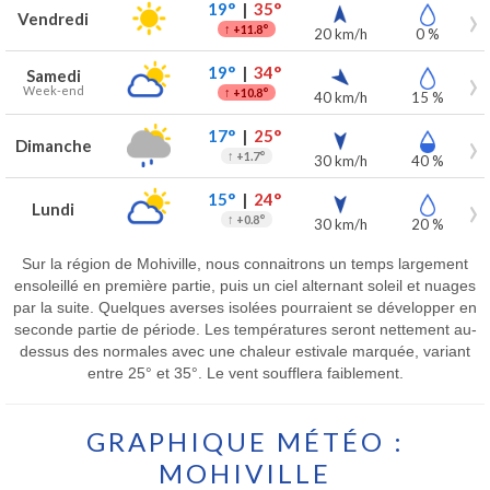
19°
|
35°
Vendredi
↑
+11.8°
20 km/h
0 %
19°
|
34°
Samedi
Week-end
↑
+10.8°
40 km/h
15 %
17°
|
25°
Dimanche
↑
+1.7°
30 km/h
40 %
15°
|
24°
Lundi
↑
+0.8°
30 km/h
20 %
Sur la région de Mohiville, nous connaitrons un temps largement
ensoleillé en première partie, puis un ciel alternant soleil et nuages
par la suite. Quelques averses isolées pourraient se développer en
seconde partie de période. Les températures seront nettement au-
dessus des normales avec une chaleur estivale marquée, variant
entre 25° et 35°. Le vent soufflera faiblement.
GRAPHIQUE MÉTÉO :
MOHIVILLE