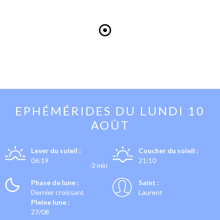
EPHÉMÉRIDES DU
LUNDI 10
AOÛT
Lever du soleil :
Coucher du soleil :
06:19
21:10
-3 min
Phase de lune :
Saint :
Dernier croissant
Laurent
Pleine lune :
27/08