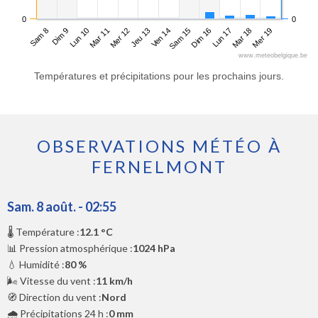
0
0
Sam 8
Mar 11
Ven 14
Lun 17
Lun 10
Jeu 13
Dim 16
Mer 19
Dim 9
Mer 12
Sam 15
Mar 18
www.meteobelgique.be
Températures et précipitations pour les prochains jours.
OBSERVATIONS MÉTÉO À
FERNELMONT
Sam. 8 août. - 02:55
🌡️ Température :
12.1 °C
📊 Pression atmosphérique :
1024 hPa
💧 Humidité :
80 %
🌬️ Vitesse du vent :
11 km/h
🧭 Direction du vent :
Nord
🌧️ Précipitations 24 h :
0 mm